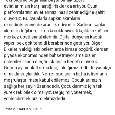
Teknoloji ile bağımlılık başta olmak üzere
evlatlarımızın karşılaştığı riskler da artıyor. Oyun
platformlarının evlatlarımızı nasıl zehirlediğine şahit
oluyoruz. Bu oyunlarla sapkın akımların
özendirilmesine de aracılık ediyorlar. Sadece sapkın
akımlar değil ırkçılık da körükleniyor. Irkçılık tuzağının
merkez üssü sanal alemdir. Dijital dünyanın kaotik
yapısı pek çok tehdidi beraberinde getiriyor. Diğer
ülkelerin aldığı sıkı önlemlerde kimse özgürlüklerden
piyasa ekonomisinden bahsetmiyor ama bizler
önlemler alınca eleştiri oklarının hedefi oluyoruz.
Geçen ay bir platforma karşı aldığımız tedbirle yasakçı
olmakla suçlandık. Nefret suçlarının hatta istismarın
meşrulaştırılması kabul edilemez. Çocuklarımızın
sağlığı her şeyin üzerindedir. Çocuklarımız için tek
yürek tek bilek olmalıyız. Değişimi yönetmek,
yönlendirmek bizim elimizdedir.
HABER MERKEZİ
Kaynak: