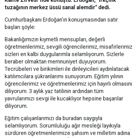
Kalite Zirvesi”nde konuştu. Erdoğan, "Irkçılık
tuzağının merkez üssü sanal alemdir" dedi.
Cumhurbaşkanı Erdoğan'ın konuşmasından satır
başları şöyle:
Bakanlığımızın kıymetli mensupları, değerli
öğretmenlerimiz, sevgili öğrencilerimiz, misafirlerimiz
sizleri en kalbi duygularımla selamlıyorum. Sizlerle
beraber olmaktan memnuniyet duyuyorum.
Tecrübeleri ve birikimleri ile dinleyicileri aydınlatacak
katılımcılara şükranlarımı sunuyorum. Eğitim yılının
öğrencilerimiz ve öğretmenlerimiz için hayırlı olmasını
diliyorum. 3 aylık yaz tatilinin ardından tüm
yavrularımızı sevgi ile kucaklıyor hepsine başarılar
diliyorum.
Eğitim çalışanlarımızı da buradan saygıyla
selamlıyorum. Sorumluluğu ağır mesleği layıkıyla
sürdüren öğretmenlerimize şahsım ve milletim adına