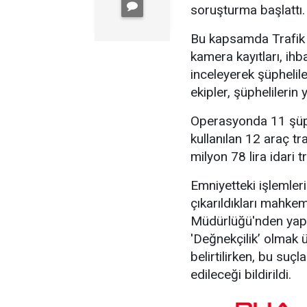
soruşturma başlattı.
Bu kapsamda Trafik 
kamera kayıtları, ihb
inceleyerek şüphelile
ekipler, şüphelileri
Operasyonda 11 şüphe
kullanılan 12 araç tr
milyon 78 lira idari t
Emniyetteki işlemler
çıkarıldıkları mahke
Müdürlüğü'nden yapıla
'Değnekçilik’ olmak 
belirtilirken, bu su
edileceği bildirildi.