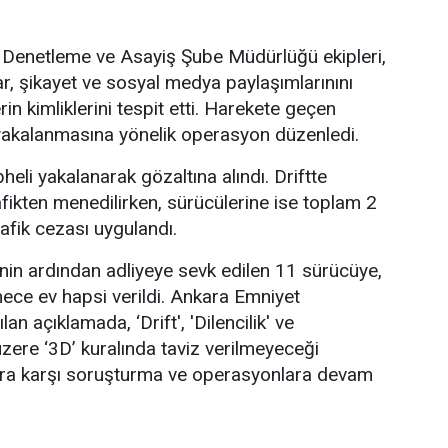
Denetleme ve Asayiş Şube Müdürlüğü ekipleri,
ar, şikayet ve sosyal medya paylaşımlarınını
rin kimliklerini tespit etti. Harekete geçen
n yakalanmasına yönelik operasyon düzenledi.
li yakalanarak gözaltına alındı. Driftte
afikten menedilirken, sürücülerine ise toplam 2
rafik cezası uygulandı.
inin ardından adliyeye sevk edilen 11 sürücüye,
mece ev hapsi verildi. Ankara Emniyet
n açıklamada, ‘Drift', 'Dilencilik' ve
üzere ‘3D’ kuralında taviz verilmeyeceği
çlara karşı soruşturma ve operasyonlara devam