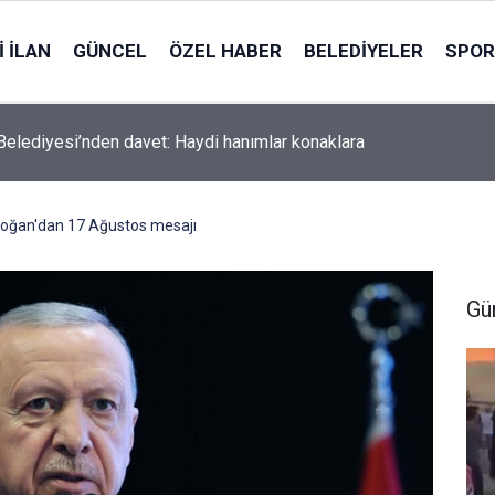
 İLAN
GÜNCEL
ÖZEL HABER
BELEDIYELER
SPOR
 kentsel dokunuş: Harabeydi yenilendi
oğan'dan 17 Ağustos mesajı
Gü