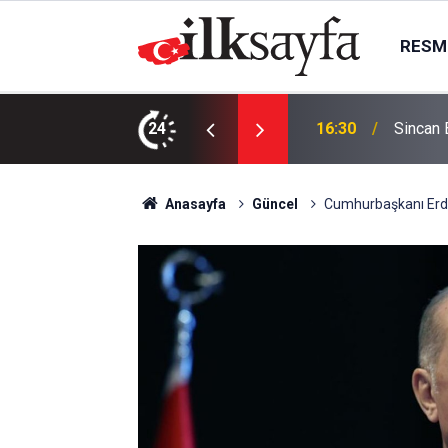
RESMI
aydi hanımlar konaklara
24
16:00
Güdül’e
Anasayfa
Güncel
Cumhurbaşkanı Erd