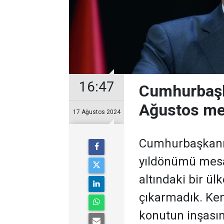
16:47
Cumhurbaşk
Ağustos me
17 Ağustos 2024
Cumhurbaşkanı 
yıldönümü mesa
altındaki bir ü
çıkarmadık. Ken
konutun inşasın