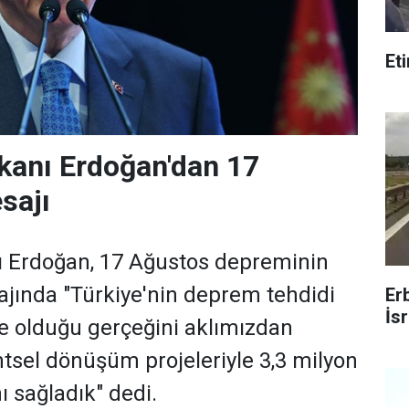
Et
anı Erdoğan'dan 17
sajı
Erdoğan, 17 Ağustos depreminin
jında "Türkiye'nin deprem tehdidi
Er
İsr
lke olduğu gerçeğini aklımızdan
tsel dönüşüm projeleriyle 3,3 milyon
ı sağladık" dedi.