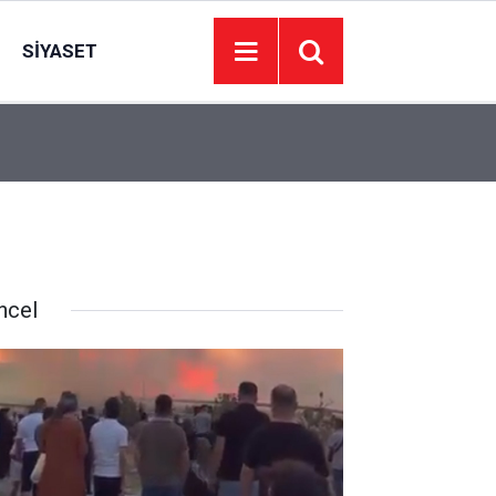
SIYASET
15:42
Etimesgut'ta ağaçlık alanda yangın
ncel