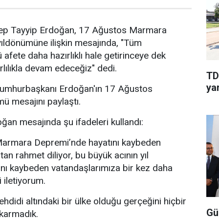
ep Tayyip Erdoğan, 17 Ağustos Marmara
yıldönümüne ilişkin mesajında, "Tüm
ü afete daha hazırlıklı hale getirinceye dek
rlılıkla devam edeceğiz" dedi.
TD
yar
, Cumhurbaşkanı Erdoğan'ın 17 Ağustos
ü mesajını paylaştı.
an mesajında şu ifadeleri kullandı:
armara Depremi’nde hayatını kaybeden
tan rahmet diliyor, bu büyük acının yıl
nı kaybeden vatandaşlarımıza bir kez daha
i iletiyorum.
hdidi altındaki bir ülke olduğu gerçeğini hiçbir
Gü
karmadık.