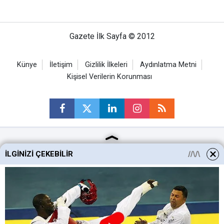
Gazete İlk Sayfa © 2012
Künye
İletişim
Gizlilik İlkeleri
Aydınlatma Metni
Kişisel Verilerin Korunması
Ankara Haberleri
İLGINIZI ÇEKEBILIR
Keçiören Haberleri
Altındağ Haberleri
Sincan Haberleri
Mamak Haberleri