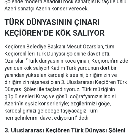
Şölende modern Anadolu rock sanatçısı Kıraç ile ünlü
Azeri sanatçı Azerin konser verecek.
TÜRK DÜNYASININ ÇINARI
KEÇİÖREN’DE KÖK SALIYOR
Keçiören Belediye Başkanı Mesut Özarslan, tüm
Keçiörenlileri Türk Dünyası Şölenine davet etti.
Özarslan “Türk dünyasının koca çınarı, Keçiören’imizde
yeniden kök salıyor! Kadim Türk yurdunun dört bir
yanından yükselen kardeşlik sesini, birliğimizin ve
dirliğimizin nişanesi olan 3. Uluslararası Keçiören Türk
Dünyası Şöleni ile taçlandırıyoruz. Türk müziğinin
güçlü sesleri Kıraç ve gönül coğrafyamızın incisi
Azerin’in eşsiz konserleriyle; ezgilerimizi göğe,
kardeşliğimizi geleceğe taşıyacağız.Tüm
hemşehrilerimi davet ediyorum” dedi.
3. Uluslararası Keçiören Türk Dünyası Şöleni