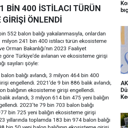
Ko
1 BİN 400 İSTİLACI TÜRÜN
bıç
 GİRİŞİ ÖNLENDİ
 bin 552 balon balığı yakalanmasıyla, onlardan
milyon 241 bin 400 istilacı türün ekosisteme
m ve Orman Bakanlığı'nın 2023 Faaliyet
e göre Türkiye'de avlanan ve ekosisteme girişi
ğı sayıları şöyle:
balon balığı avlandı, 3 milyon 464 bin 400
rişi engellendi. 2021'de 9 bin 886 balık avlandı,
AK
Dü
on balığının ekosisteme girişi engellendi.
Ke
alık avlandı, 3 milyon 614 bin 475 yeni balığın
gellendi. 2023'te 79 bin 703 balon balığı
977 bin 725 yeni balığın ekosisteme girişi
3 yıllarında toplamda 183 bin 974 balon balığı
98 bin 50 yeni balon balığının ekosisteme girişi