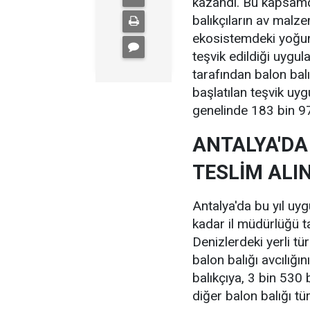
kazandı. Bu kapsamda
balıkçıların av malz
ekosistemdeki yoğun
teşvik edildiği uygu
tarafından balon bal
başlatılan teşvik uy
genelinde 183 bin 97
ANTALYA'DA 
TESLİM ALI
Antalya'da bu yıl u
kadar il müdürlüğü ta
Denizlerdeki yerli tür
balon balığı avcılığ
balıkçıya, 3 bin 530 
diğer balon balığı tü