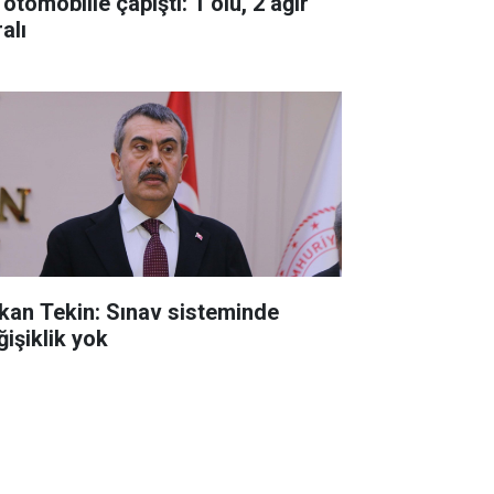
 otomobille çapıştı: 1 ölü, 2 ağır
alı
kan Tekin: Sınav sisteminde
ğişiklik yok