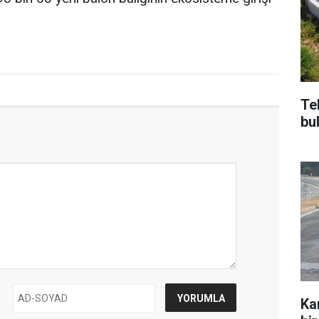
Te
bu
Ka