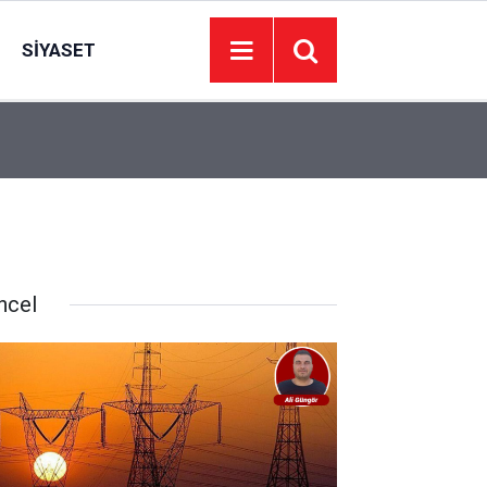
SIYASET
09:16
Devrim Özkan’dan yürek yakan haber
ncel