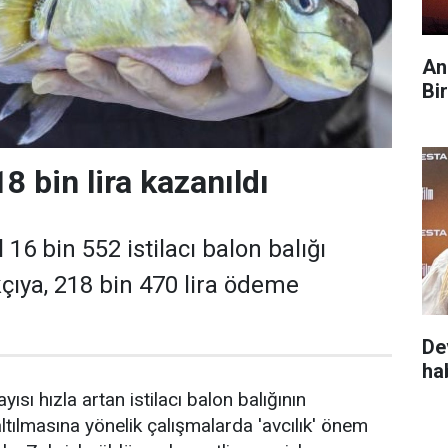
An
Bi
 bin lira kazanıldı
 16 bin 552 istilacı balon balığı
kçıya, 218 bin 470 lira ödeme
De
ha
ısı hızla artan istilacı balon balığının
ılmasına yönelik çalışmalarda 'avcılık' önem