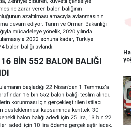
, Zehriyle öldüren, kuvvetli çenesiyle
emesine zarar veren balon balığının
luğunun azaltılması amacıyla avlanmasının
lama devam ediyor. Tarım ve Orman Bakanlığı
ığıyla mücadeleye yönelik, 2020 yılında
gulamasıyla 2023 sonuna kadar, Türkiye
4 balon balığı avlandı.
Ha
yo
16 BİN 552 BALON BALIĞI
NDI
ygulamanın başladığı 22 Nisan'dan 1 Temmuz'a
rafından 16 bin 552 balon balığı teslim alındı.
lerin korunması için gerçekleştirilen istilacı
ının desteklenmesi kapsamında kentteki 30
benekli balon balığı adedi için 25 lira, 13 bin 22
rleri adedi için 10 lira ödeme gerçekleştirilecek.