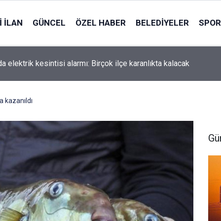
 İLAN
GÜNCEL
ÖZEL HABER
BELEDIYELER
SPOR
a elektrik kesintisi alarmı: Birçok ilçe karanlıkta kalacak
a kazanıldı
Gü