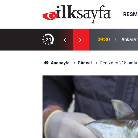
RESMI
rmometreler 34 dereceyi gösterecek
24
09:30
Ankara’d
Anasayfa
Güncel
Denizden 218 bin lir