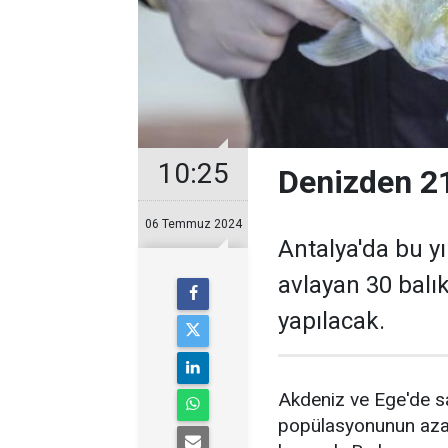
10:25
Denizden 218
06 Temmuz 2024
Antalya'da bu yıl
avlayan 30 balı
yapılacak.
Akdeniz ve Ege'de say
popülasyonunun azalt