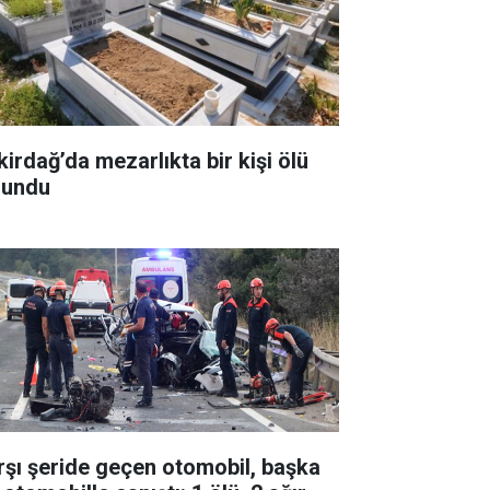
kirdağ’da mezarlıkta bir kişi ölü
lundu
rşı şeride geçen otomobil, başka