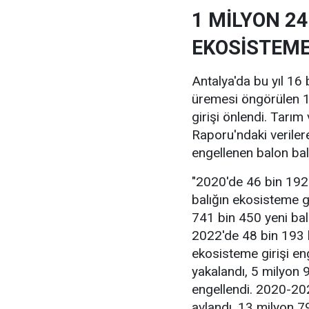
1 MİLYON 24
EKOSİSTEME
Antalya'da bu yıl 16
üremesi öngörülen 1 
girişi önlendi. Tarı
Raporu'ndaki veriler
engellenen balon balı
"2020'de 46 bin 192 
balığın ekosisteme gi
741 bin 450 yeni bal
2022'de 48 bin 193 b
ekosisteme girişi en
yakalandı, 5 milyon 
engellendi. 2020-202
avlandı, 13 milyon 7