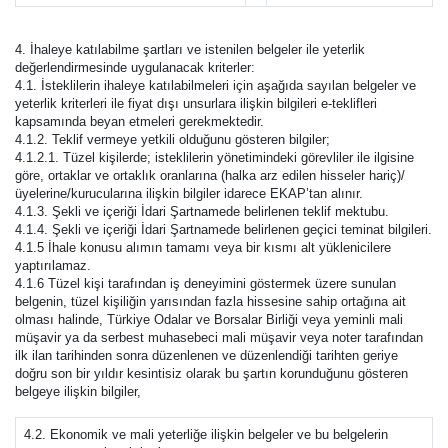
4. İhaleye katılabilme şartları ve istenilen belgeler ile yeterlik
değerlendirmesinde uygulanacak kriterler:
4.1. İsteklilerin ihaleye katılabilmeleri için aşağıda sayılan belgeler ve
yeterlik kriterleri ile fiyat dışı unsurlara ilişkin bilgileri e-teklifleri
kapsamında beyan etmeleri gerekmektedir.
4.1.2. Teklif vermeye yetkili olduğunu gösteren bilgiler;
4.1.2.1. Tüzel kişilerde; isteklilerin yönetimindeki görevliler ile ilgisine
göre, ortaklar ve ortaklık oranlarına (halka arz edilen hisseler hariç)/
üyelerine/kurucularına ilişkin bilgiler idarece EKAP’tan alınır.
4.1.3. Şekli ve içeriği İdari Şartnamede belirlenen teklif mektubu.
4.1.4. Şekli ve içeriği İdari Şartnamede belirlenen geçici teminat bilgileri.
4.1.5 İhale konusu alımın tamamı veya bir kısmı alt yüklenicilere
yaptırılamaz.
4.1.6 Tüzel kişi tarafından iş deneyimini göstermek üzere sunulan
belgenin, tüzel kişiliğin yarısından fazla hissesine sahip ortağına ait
olması halinde, Türkiye Odalar ve Borsalar Birliği veya yeminli mali
müşavir ya da serbest muhasebeci mali müşavir veya noter tarafından
ilk ilan tarihinden sonra düzenlenen ve düzenlendiği tarihten geriye
doğru son bir yıldır kesintisiz olarak bu şartın korunduğunu gösteren
belgeye ilişkin bilgiler,
4.2. Ekonomik ve mali yeterliğe ilişkin belgeler ve bu belgelerin