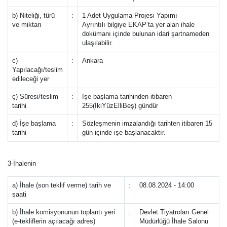
b) Niteliği, türü
:
1 Adet Uygulama Projesi Yapımı
ve miktarı
Ayrıntılı bilgiye EKAP’ta yer alan ihale
dokümanı içinde bulunan idari şartnameden
ulaşılabilir.
c)
:
Ankara
Yapılacağı/teslim
edileceği yer
ç) Süresi/teslim
:
İşe başlama tarihinden itibaren
tarihi
255(İkiYüzElliBeş) gündür
d) İşe başlama
:
Sözleşmenin imzalandığı tarihten itibaren 15
tarihi
gün içinde işe başlanacaktır.
3-İhalenin
a) İhale (son teklif verme) tarih ve
:
08.08.2024 - 14:00
saati
b) İhale komisyonunun toplantı yeri
:
Devlet Tiyatroları Genel
(e-tekliflerin açılacağı adres)
Müdürlüğü İhale Salonu