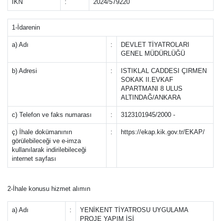
İKN
:
2024/579220
1-İdarenin
a) Adı
:
DEVLET TİYATROLARI
GENEL MÜDÜRLÜĞÜ
b) Adresi
:
ISTIKLAL CADDESI ÇIRMEN
SOKAK II.EVKAF
APARTMANI 8 ULUS
ALTINDAĞ/ANKARA
c) Telefon ve faks numarası
:
3123101945/2000 -
ç) İhale dokümanının
:
https://ekap.kik.gov.tr/EKAP/
görülebileceği ve e-imza
kullanılarak indirilebileceği
internet sayfası
2-İhale konusu hizmet alımın
a) Adı
:
YENİKENT TİYATROSU UYGULAMA
PROJE YAPIM İŞİ