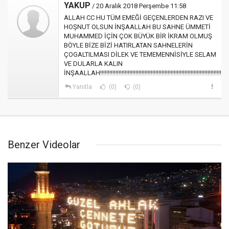
YAKUP
/ 20 Aralık 2018 Perşembe 11:58
ALLAH CC HU TÜM EMEĞİ GEÇENLERDEN RAZI VE
HOŞNUT OLSUN İNŞAALLAH BU SAHNE ÜMMETİ
MUHAMMED İÇİN ÇOK BÜYÜK BİR İKRAM OLMUŞ
BÖYLE BİZE BİZİ HATIRLATAN SAHNELERİN
ÇOGALTILMASI DİLEK VE TEMEMENNİSİYLE SELAM
VE DULARLA KALIN
İNŞAALLAH!!!!!!!!!!!!!!!!!!!!!!!!!!!!!!!!!!!!!!!!!!!!!!!!!!!!!!!!!!!!!!!!!!!!!!!!!!!!!!!
Yanıtla
(0)
(0)
Benzer Videolar