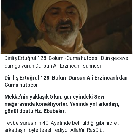
Diriliş Ertuğrul 128. Bölüm -Cuma hutbesi. Dün geceye
damga vuran Dursun Ali Erzincanlı sahnesi
Diriliş Ertuğrul 128. Bölüm Dursun Ali Erzincanlı'dan
Cuma hutbesi
Mekke’nin yaklaşık 5 km. güneyindeki Sevr
mağarasında konaklıyorlar. Yanında yol arkadaşı,
gönül dostu Hz. Ebubekir.
Tevbe suresinin 40. Ayetinde belirtildiği gibi hicret
arkadaşını öyle teselli ediyor Allah’ın Rasûlü.