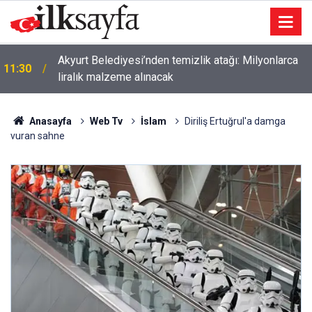
Akyurt Belediyesi’nden temizlik atağı: Milyonlarca
11:30
liralık malzeme alınacak
Anasayfa
Web Tv
İslam
Diriliş Ertuğrul'a damga
vuran sahne