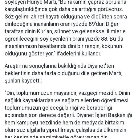
söyleyen Huriye Martı, "Bu rakamın çapraz sorularla
karşılaştırıldığında çok daha da arttığını görüyoruz.
Söz gelimi ahiret hayatı olduğuna ve öldükten sonra
dirileceğine inananların oranı yüzde 89'dur. Diğer
taraftan dinin Kur'an, sünnet ve geleneksel ilimlerle
öğrenileceğini söyleyenlerin oranı yüzde 88. Bu da
insanlarımızın hayatlarında dini bir rengin, kokunun
olduğunu gösteriyor." ifadelerini kullandı.
Araştırma sonuçlarına bakıldığında Diyanet'ten
beklentinin daha fazla olduğunu dile getiren Martı,
şunları kaydetti:
"Din, toplumumuzun mayasıdır, vazgeçilmezidir. Dinin
sağlıklı kaynaklardan ve sağlam ellerden öğretilmesi
toplumumuzun geleceği, birliği ve beraberliği
açısından son derece değerli. Diyanet İşleri Başkanlığı
hem kamuoyu nezdinde hem de medyada birtakım
olumsuz algılarla yıpratılmaya çalışılsa da ülkemizin
her kesiminde samimiyetle görev yapan din