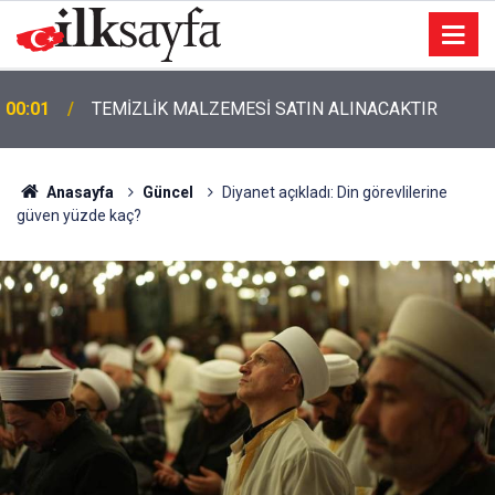
00:01
TEMİZLİK MALZEMESİ SATIN ALINACAKTIR
Anasayfa
Güncel
Diyanet açıkladı: Din görevlilerine
güven yüzde kaç?