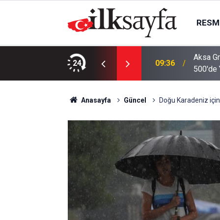
RESMI
Aksa Gr
şması Yapıldı
24
09:36
500'de 
Anasayfa
Güncel
Doğu Karadeniz için 