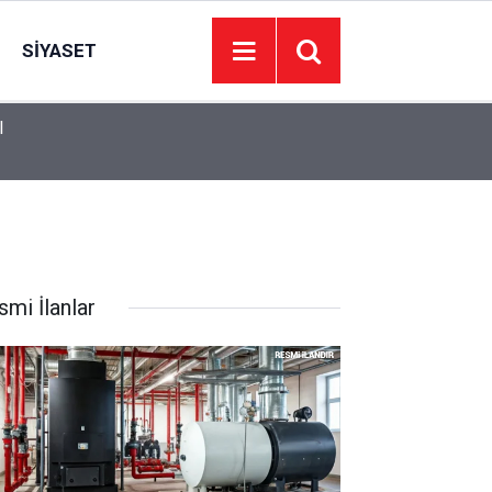
SIYASET
l
09:03
Almanya'da havalimanında patlayıcı yüklü İHA b
smi İlanlar