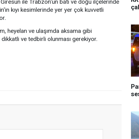
 Giresun ile Trabzon'un batı ve doğu ilçelerinde
ça
vin'in kıyı kesimlerinde yer yer çok kuvvetli
or.
ırım, heyelan ve ulaşımda aksama gibi
dikkatli ve tedbirli olunması gerekiyor.
Pa
ses