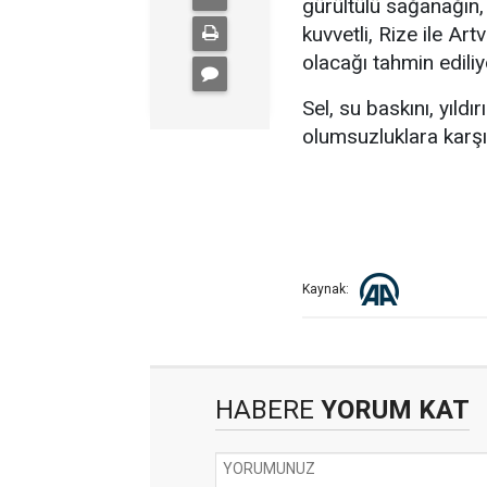
gürültülü sağanağın,
kuvvetli, Rize ile Art
olacağı tahmin ediliy
Sel, su baskını, yıld
olumsuzluklara karşı 
Kaynak:
HABERE
YORUM KAT