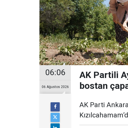
06:06
AK Partili A
bostan çapa
06 Ağustos 2026
AK Parti Ankara
Kızılcahamam’da