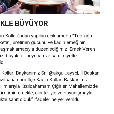
EKLE BÜYÜYOR
ın Kolları’ndan yapılan açıklamada “Toprağa
ketini, üretimin gücünü ve kadın emeğinin
aylaşmak amacıyla düzenlediğimiz ‘Emek Veren
ızı büyük bir heyecan ve samimiyetle
di.
 Kolları Başkanımız Sn. @akgul_aysel, İl Başkan
ızılcahamam İlçe Kadın Kolları Başkanımız
lımlarıyla Kızılcahamam Çiğirler Mahallemizde
retimin emekle, alın teriyle ve dayanışmayla
te şahit olduk” ifadelerine yer verildi.