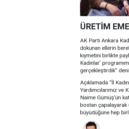
ÜRETİM EM
AK Parti Ankara Kad
dokunan ellerin bere
kıymetini birlikte p
Kadınlar’ programım
gerçekleştirdik” denil
Açıklamada “İl Kadın
Yardımcılarımız ve K
Naime Gümüş’ün katı
bostan çapalayarak ü
büyüdüğüne hep birlik