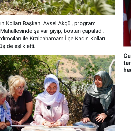
ın Kolları Başkanı Aysel Akgül, program
Mahallesinde şalvar giyip, bostan çapaladı.
dımcıları ile Kızılcahamam İlçe Kadın Kolları
 de eşlik etti.
Cu
te
he
ol