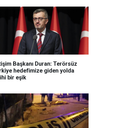
etişim Başkanı Duran: Terörsüz
rkiye hedefimize giden yolda
ihi bir eşik