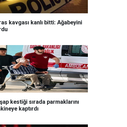
ras kavgası kanlı bitti: Ağabeyini
rdu
şap kestiği sırada parmaklarını
kineye kaptırdı