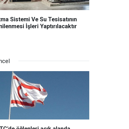
ıtma Sistemi Ve Su Tesisatının
ilenmesi İşleri Yaptırılacaktır
ncel
TC'de öğlenleri açık alanda