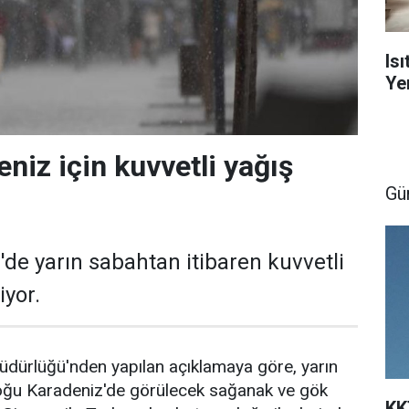
Is
Yen
niz için kuvvetli yağış
Gü
de yarın sabahtan itibaren kuvvetli
yor.
üdürlüğü'nden yapılan açıklamaya göre, yarın
oğu Karadeniz'de görülecek sağanak ve gök
KK