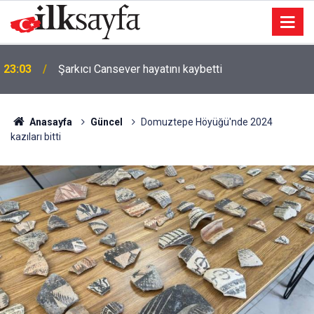
22:57
Ağaca çarpan motosikletin sürücüsü öldü
Anasayfa
Güncel
Domuztepe Höyüğü'nde 2024
kazıları bitti