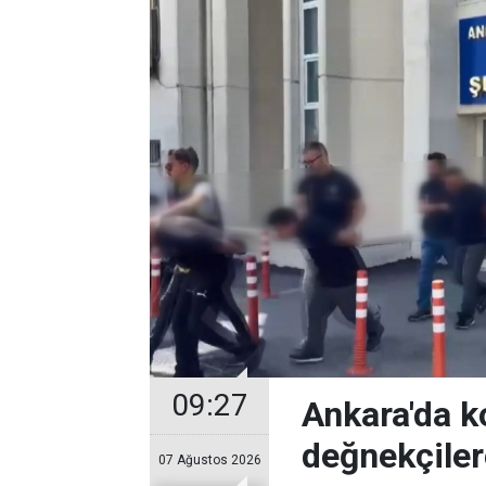
09:27
Ankara'da k
değnekçile
07 Ağustos 2026