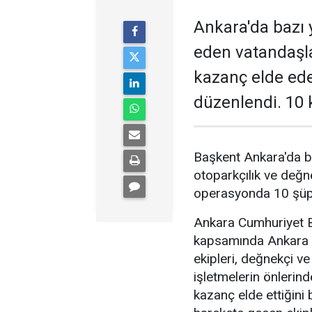
Ankara'da bazı y
eden vatandaşl
kazanç elde ed
düzenlendi. 10 k
Başkent Ankara'da b
otoparkçılık ve değne
operasyonda 10 şüphe
Ankara Cumhuriyet Ba
kapsamında Ankara 
ekipleri, değnekçi v
işletmelerin önlerin
kazanç elde ettiğini b