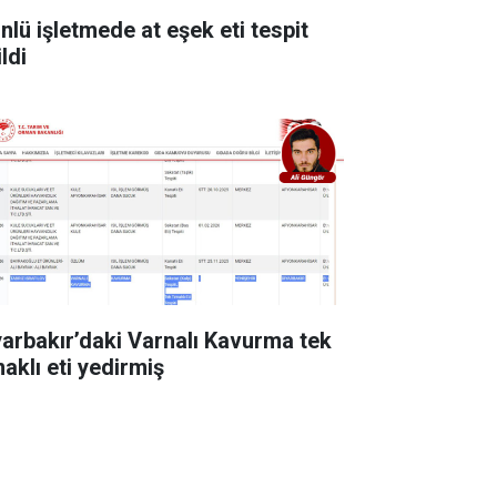
ünlü işletmede at eşek eti tespit
ldi
yarbakır’daki Varnalı Kavurma tek
naklı eti yedirmiş