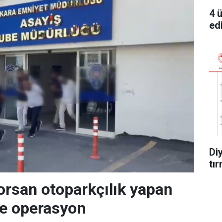
4 
edi
Di
tır
orsan otoparkçılık yapan
re operasyon