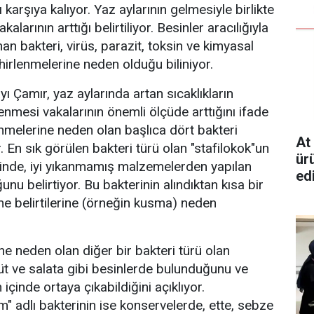
 karşıya kalıyor. Yaz aylarının gelmesiyle birlikte
alarının arttığı belirtiliyor. Besinler aracılığıyla
n bakteri, virüs, parazit, toksin ve kimyasal
irlenmelerine neden olduğu biliniyor.
ı Çamır, yaz aylarında artan sıcaklıkların
lenmesi vakalarının önemli ölçüde arttığını ifade
enmelerine neden olan başlıca dört bakteri
At
 En sık görülen bakteri türü olan "stafilokok"un
ürü
erinde, iyi yıkanmamış malzemelerden yapılan
edi
nu belirtiyor. Bu bakterinin alındıktan kısa bir
e belirtilerine (örneğin kusma) neden
ne neden olan diğer bir bakteri türü olan
 süt ve salata gibi besinlerde bulunduğunu ve
n içinde ortaya çıkabildiğini açıklıyor.
m" adlı bakterinin ise konservelerde, ette, sebze