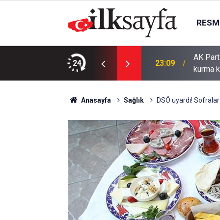
RESMI
AK Part
ı bıçaklı kavga: 4 yaralı
24
23:09
kurma k
Anasayfa
Sağlık
DSÖ uyardı! Sofralar