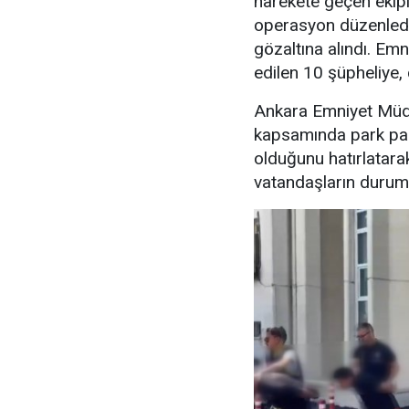
harekete geçen ekipl
operasyon düzenledi
gözaltına alındı. Emn
edilen 10 şüpheliye, 
Ankara Emniyet Müdü
kapsamında park para
olduğunu hatırlatara
vatandaşların durumu