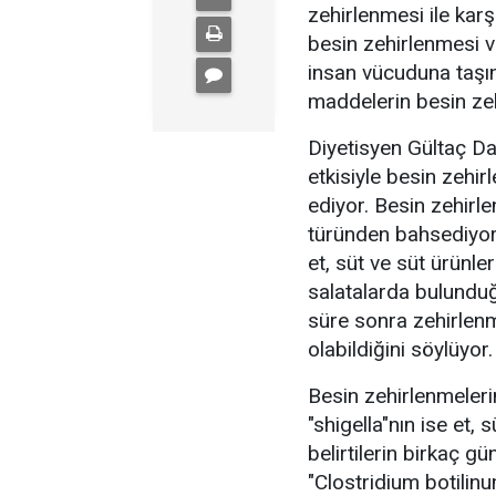
zehirlenmesi ile karşı
besin zehirlenmesi vak
insan vücuduna taşına
maddelerin besin zeh
Diyetisyen Gültaç Day
etkisiyle besin zehir
ediyor. Besin zehirl
türünden bahsediyor.
et, süt ve süt ürünl
salatalarda bulunduğu
süre sonra zehirlenm
olabildiğini söylüyor.
Besin zehirlenmeleri
"shigella"nın ise et,
belirtilerin birkaç gü
"Clostridium botilinu