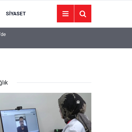
SIYASET
’de
Juventus Inter maçı hangi kanalda, Juventus Int
23:04
oynanacak?
ğlık