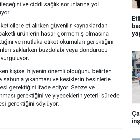
eceğini ve ciddi sağlık sorunlarına yol
uyor.
Et
keticilere et alırken güvenilir kaynaklardan
ba
yap
, paketli ürünlerin hasar görmemiş olmasına
tiğini ve mutlaka etiket okumaları gerektiğini
inleri saklarken buzdolabı veya dondurucu
vurguluyor.
ken kişisel hijyenin önemli olduğunu belirten
a sabunla yıkanması ve kesiklerin besinlerle
si gerektiğini ifade ediyor. Sebze ve
nması gerektiğini ve yiyeceklerin yeterli sürede
esi gerektiğini söylüyor.
Ça
in