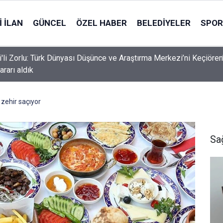
 İLAN
GÜNCEL
ÖZEL HABER
BELEDIYELER
SPOR
i'li Zorlu: Türk Dünyası Düşünce ve Araştırma Merkezi’ni Keçiören
ararı aldık
 zehir saçıyor
Sa