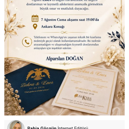
Rabia Görgün
İnternet Editörü