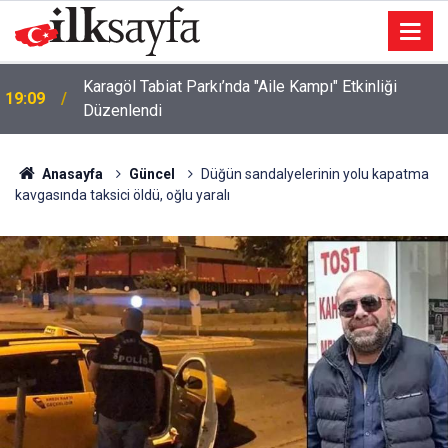
Karagöl Tabiat Parkı’nda "Aile Kampı" Etkinliği
19:09
Düzenlendi
Anasayfa
Güncel
Düğün sandalyelerinin yolu kapatma
kavgasında taksici öldü, oğlu yaralı