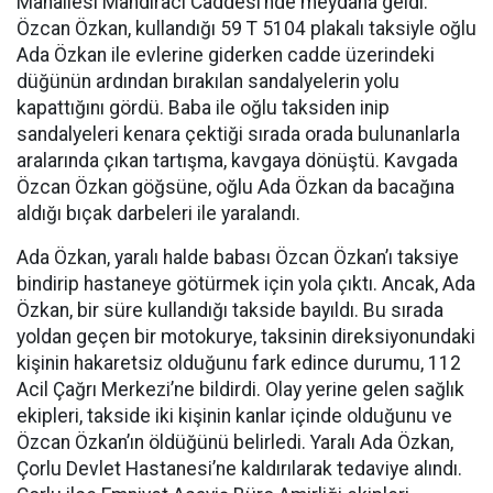
Mahallesi Mandıracı Caddesi’nde meydana geldi.
Özcan Özkan, kullandığı 59 T 5104 plakalı taksiyle oğlu
Ada Özkan ile evlerine giderken cadde üzerindeki
düğünün ardından bırakılan sandalyelerin yolu
kapattığını gördü. Baba ile oğlu taksiden inip
sandalyeleri kenara çektiği sırada orada bulunanlarla
aralarında çıkan tartışma, kavgaya dönüştü. Kavgada
Özcan Özkan göğsüne, oğlu Ada Özkan da bacağına
aldığı bıçak darbeleri ile yaralandı.
Ada Özkan, yaralı halde babası Özcan Özkan’ı taksiye
bindirip hastaneye götürmek için yola çıktı. Ancak, Ada
Özkan, bir süre kullandığı takside bayıldı. Bu sırada
yoldan geçen bir motokurye, taksinin direksiyonundaki
kişinin hakaretsiz olduğunu fark edince durumu, 112
Acil Çağrı Merkezi’ne bildirdi. Olay yerine gelen sağlık
ekipleri, takside iki kişinin kanlar içinde olduğunu ve
Özcan Özkan’ın öldüğünü belirledi. Yaralı Ada Özkan,
Çorlu Devlet Hastanesi’ne kaldırılarak tedaviye alındı.