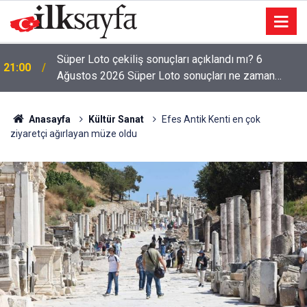
Bakan Kacır: Son 23 yılda örnek kalkınma hamlesine
20:37
imza attık
Anasayfa
Kültür Sanat
Efes Antik Kenti en çok
ziyaretçi ağırlayan müze oldu