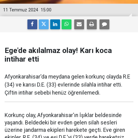
11 Temmuz 2024
15:00
Ege'de akılalmaz olay! Karı koca
intihar etti
Afyonkarahisar'da meydana gelen korkunç olayda R.E
(34) ve karısı D.E. (33) evlerinde silahla intihar etti.
Çiftin intihar sebebi henüz öğrenilemedi.
Korkunç olay, Afyonkarahisar'ın İşıklar beldesinde
yaşandı. Beldedeki bir evden gelen silah sesleri
üzerine jandarma ekipleri harekete geçti. Eve giren
ekipler, R.E. (34) ve eşi D.E.'yi (33) yerde hareketsiz