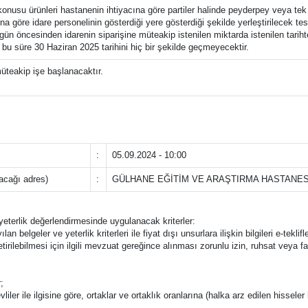
 konusu ürünleri hastanenin ihtiyacına göre partiler halinde peyderpey veya tek
ına göre idare personelinin gösterdiği yere gösterdiği şekilde yerleştirilecek 
) gün öncesinden idarenin siparişine müteakip istenilen miktarda istenilen tar
bu süre 30 Haziran 2025 tarihini hiç bir şekilde geçmeyecektir.
eakip işe başlanacaktır.
:
05.09.2024 - 10:00
lacağı adres)
:
GÜLHANE EĞİTİM VE ARAŞTIRMA HASTANESİ
e yeterlik değerlendirmesinde uygulanacak kriterler:
ılan belgeler ve yeterlik kriterleri ile fiyat dışı unsurlara ilişkin bilgileri e-t
tirilebilmesi için ilgili mevzuat gereğince alınması zorunlu izin, ruhsat veya faal
;
liler ile ilgisine göre, ortaklar ve ortaklık oranlarına (halka arz edilen hisseler 