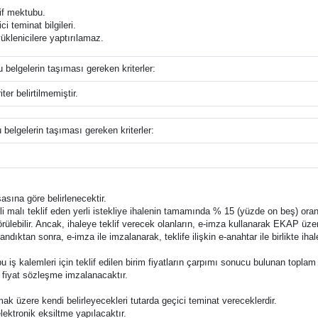
lif mektubu.
i teminat bilgileri.
üklenicilere yaptırılamaz.
u belgelerin taşıması gereken kriterler:
ter belirtilmemiştir.
u belgelerin taşıması gereken kriterler:
asına göre belirlenecektir.
erli malı teklif eden yerli istekliye ihalenin tamamında % 15 (yüzde on beş) ora
lebilir. Ancak, ihaleye teklif verecek olanların, e-imza kullanarak EKAP üzer
ndıktan sonra, e-imza ile imzalanarak, teklife ilişkin e-anahtar ile birlikte i
le bu iş kalemleri için teklif edilen birim fiyatların çarpımı sonucu bulunan toplam
m fiyat sözleşme imzalanacaktır.
amak üzere kendi belirleyecekleri tutarda geçici teminat vereceklerdir.
elektronik eksiltme yapılacaktır.