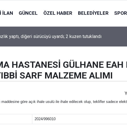
 İLAN
GÜNCEL
ÖZEL HABER
BELEDIYELER
SPOR
sızlık yaptı, diğeri sürücüyü uyardı; 2 kuzen tutuklandı
MA HASTANESİ GÜLHANE EAH K
TIBBİ SARF MALZEME ALIMI
Y
addesine göre açık ihale usulü ile ihale edilecek olup, teklifler sadece elek
2024/996010