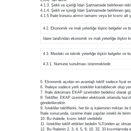
4.1.3. Şekli ve içeriği İdari Şartnamede belirlenen tek
4.1.4. Şekli ve içeriği İdari Şartnamede belirlenen geçic
4.1.5 İhale konusu alımın tamamı veya bir kısmı alt y
4.2. Ekonomik ve mali yeterliğe ilişkin belgeler ve b
İdare tarafından ekonomik ve mali yeterliğe ilişkin kri
4.3. Mesleki ve teknik yeterliğe ilişkin belgeler ve b
4.3.1. Numune sunulması istenmektedir.
5. Ekonomik açıdan en avantajlı teklif sadece fiyat es
6. İhaleye sadece yerli istekliler katılabilecek olup y
7. İhale dokümanı EKAP üzerinden bedelsiz olarak görü
8. Teklifler, EKAP üzerinden elektronik ortamda hazırla
gönderilecektir.
9. İstekliler tekliflerini, her bir iş kaleminin miktarı i
İhale sonucunda, üzerine ihale yapılan istekli ile biri
10. Bu ihalede, kısmı teklif verilebilir.
11. İstekliler teklif ettikleri bedelin %3’ünden az olm
12. Bu İhalenin 2, 3, 4, 5, 9, 10, 32, 33 kısımlarında 