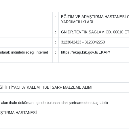
:
EĞİTİM VE ARAŞTIRMA HASTANESİ-
YARDIMCILIKLARI
:
GN.DR.TEVFIK SAGLAM CD. 06010 E
:
3123042423 - 3123042250
arak indirilebileceği internet
:
https://ekap.kik.gov.tr/EKAP/
İ İHTİYACI 37 KALEM TIBBİ SARF MALZEME ALIMI
r alan ihale dokümanı içinde bulunan idari şartnameden ulaşılabilir.
AŞTIRMA HASTANESİ