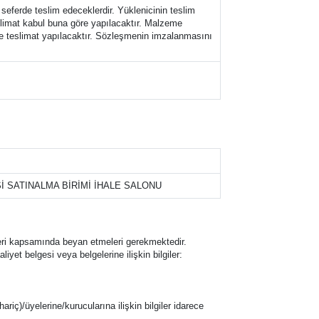
 seferde teslim edeceklerdir. Yüklenicinin teslim
teslimat kabul buna göre yapılacaktır. Malzeme
ihte teslimat yapılacaktır. Sözleşmenin imzalanmasını
 SATINALMA BİRİMİ İHALE SALONU
eklifleri kapsamında beyan etmeleri gerekmektedir.
iyet belgesi veya belgelerine ilişkin bilgiler:
hariç)/üyelerine/kurucularına ilişkin bilgiler idarece