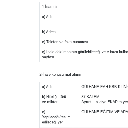
1-İdarenin
a) Adı
b) Adresi
c) Telefon ve faks numarası
ç) İhale dokümanının görülebileceği ve e-imza kullanıl
sayfası
2-İhale konusu mal alımın
a) Adı
:
GÜLHANE EAH KBB KLİNİĞ
b) Niteliği, türü
:
37 KALEM
ve miktarı
Ayrıntılı bilgiye EKAP’ta ye
c)
:
GÜLHANE EĞİTİM VE AR
Yapılacağı/teslim
edileceği yer