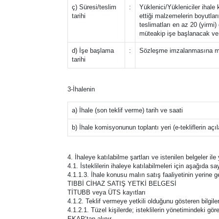
ç) Süresi/teslim
:
Yüklenici/Yükleniciler ihale
tarihi
ettiği malzemelerin boyutlar
teslimatları en az 20 (yirmi
müteakip işe başlanacak ve 
d) İşe başlama
:
Sözleşme imzalanmasına müt
tarihi
3-İhalenin
a) İhale (son teklif verme) tarih ve saati
b) İhale komisyonunun toplantı yeri (e-tekliflerin açı
4. İhaleye katılabilme şartları ve istenilen belgeler il
4.1. İsteklilerin ihaleye katılabilmeleri için aşağıda say
4.1.1.3. İhale konusu malın satış faaliyetinin yerine ge
TIBBİ CİHAZ SATIŞ YETKİ BELGESİ
TİTUBB veya ÜTS kayıtları
4.1.2. Teklif vermeye yetkili olduğunu gösteren bilgiler
4.1.2.1. Tüzel kişilerde; isteklilerin yönetimindeki görev
EKAP’tan alınır.