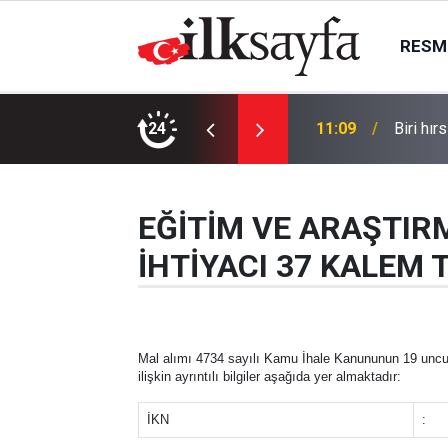
RESMI
ı
24
11:09
Biri hır
EĞİTİM VE ARAŞTIR
İHTİYACI 37 KALEM 
Mal alımı 4734 sayılı Kamu İhale Kanununun 19 uncu m
ilişkin ayrıntılı bilgiler aşağıda yer almaktadır:
İKN
: