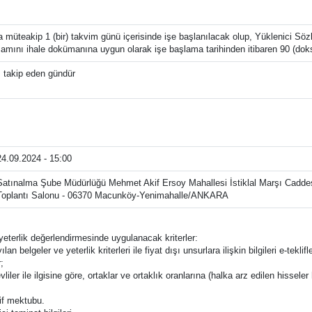
müteakip 1 (bir) takvim günü içerisinde işe başlanılacak olup, Yüklenici S
mamını ihale dokümanına uygun olarak işe başlama tarihinden itibaren 90 (doks
 takip eden gündür
24.09.2024 - 15:00
Satınalma Şube Müdürlüğü Mehmet Akif Ersoy Mahallesi İstiklal Marşı Caddes
Toplantı Salonu - 06370 Macunköy-Yenimahalle/ANKARA
e yeterlik değerlendirmesinde uygulanacak kriterler:
ılan belgeler ve yeterlik kriterleri ile fiyat dışı unsurlara ilişkin bilgileri e-t
;
liler ile ilgisine göre, ortaklar ve ortaklık oranlarına (halka arz edilen hisseler 
lif mektubu.