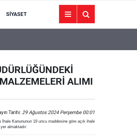
SIYASET
16:00
Dünya er meydanı Keçiören’de kuruluyor
dı
ÜDÜRLÜĞÜNDEKİ
MALZEMELERİ ALIMI
ayın Tarihi:
29 Ağustos 2024 Perşembe 00:01
u İhale Kanununun 19 uncu maddesine göre açık ihale
a yer almaktadır: