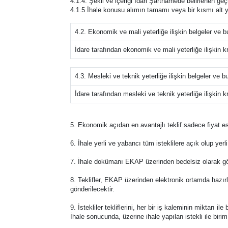
4.1.4. Şekli ve içeriği İdari Şartnamede belirlenen geçic
4.1.5 İhale konusu alımın tamamı veya bir kısmı alt y
4.2. Ekonomik ve mali yeterliğe ilişkin belgeler ve b
İdare tarafından ekonomik ve mali yeterliğe ilişkin kri
4.3. Mesleki ve teknik yeterliğe ilişkin belgeler ve b
İdare tarafından mesleki ve teknik yeterliğe ilişkin kri
5. Ekonomik açıdan en avantajlı teklif sadece fiyat es
6. İhale yerli ve yabancı tüm isteklilere açık olup ye
7. İhale dokümanı EKAP üzerinden bedelsiz olarak görü
8. Teklifler, EKAP üzerinden elektronik ortamda hazırla
gönderilecektir.
9. İstekliler tekliflerini, her bir iş kaleminin miktarı i
İhale sonucunda, üzerine ihale yapılan istekli ile biri