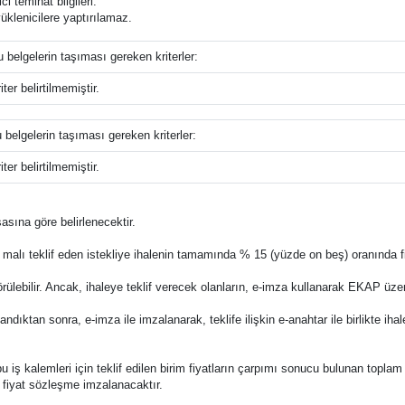
i teminat bilgileri.
üklenicilere yaptırılamaz.
u belgelerin taşıması gereken kriterler:
ter belirtilmemiştir.
u belgelerin taşıması gereken kriterler:
ter belirtilmemiştir.
asına göre belirlenecektir.
rli malı teklif eden istekliye ihalenin tamamında % 15 (yüzde on beş) oranında f
lebilir. Ancak, ihaleye teklif verecek olanların, e-imza kullanarak EKAP üzer
ndıktan sonra, e-imza ile imzalanarak, teklife ilişkin e-anahtar ile birlikte i
le bu iş kalemleri için teklif edilen birim fiyatların çarpımı sonucu bulunan toplam
m fiyat sözleşme imzalanacaktır.