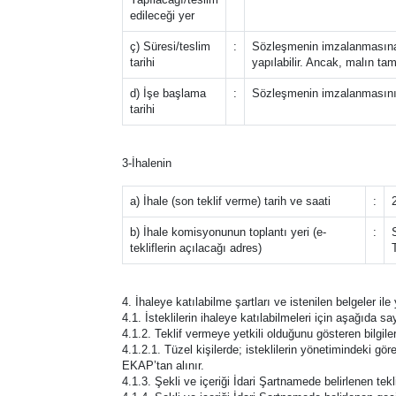
edileceği yer
ç) Süresi/teslim
:
Sözleşmenin imzalanmasına 
tarihi
yapılabilir. Ancak, malın ta
d) İşe başlama
:
Sözleşmenin imzalanmasını
tarihi
3-İhalenin
a) İhale (son teklif verme) tarih ve saati
:
b) İhale komisyonunun toplantı yeri (e-
:
tekliflerin açılacağı adres)
4. İhaleye katılabilme şartları ve istenilen belgeler il
4.1. İsteklilerin ihaleye katılabilmeleri için aşağıda say
4.1.2. Teklif vermeye yetkili olduğunu gösteren bilgiler
4.1.2.1. Tüzel kişilerde; isteklilerin yönetimindeki görev
EKAP’tan alınır.
4.1.3. Şekli ve içeriği İdari Şartnamede belirlenen tek