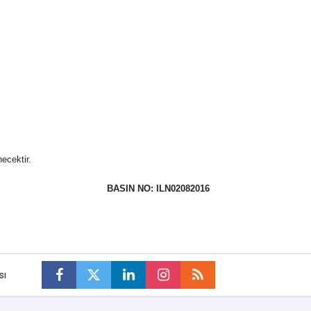
ecektir.
BASIN NO: ILN02082016
sı