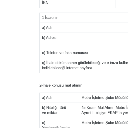
İKN
:
1-İdarenin
a) Adı
b) Adresi
c) Telefon ve faks numarası
ç) İhale dokümanının görülebileceği ve e-imza kulla
indirilebileceği internet sayfası
2-İhale konusu mal alımın
a) Adı
:
Metro İşletme Şube Müdürlü
b) Niteliği, türü
:
45 Kısım Mal Alımı, Metro 
ve miktarı
Ayrıntılı bilgiye EKAP’ta ye
c)
:
Metro İşletme Şube Müdürlü
Yapılacağı/teslim