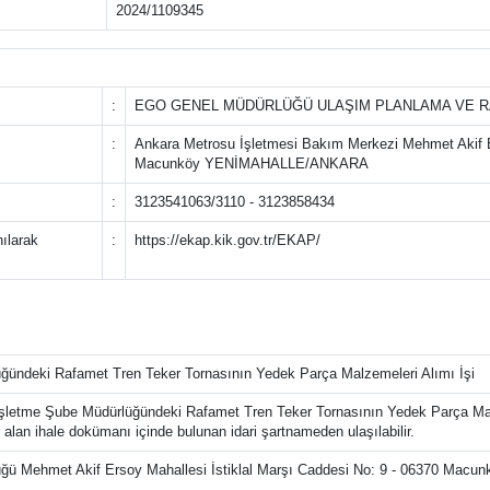
2024/1109345
:
EGO GENEL MÜDÜRLÜĞÜ ULAŞIM PLANLAMA VE RA
:
Ankara Metrosu İşletmesi Bakım Merkezi Mehmet Akif Er
Macunköy YENİMAHALLE/ANKARA
:
3123541063/3110 - 3123858434
nılarak
:
https://ekap.kik.gov.tr/EKAP/
ğündeki Rafamet Tren Teker Tornasının Yedek Parça Malzemeleri Alımı İşi
İşletme Şube Müdürlüğündeki Rafamet Tren Teker Tornasının Yedek Parça Mal
r alan ihale dokümanı içinde bulunan idari şartnameden ulaşılabilir.
ğü Mehmet Akif Ersoy Mahallesi İstiklal Marşı Caddesi No: 9 - 06370 Mac