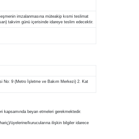
özleşmenin imzalanmasına müteakip kısmi teslimat
an) takvim günü içerisinde idareye teslim edecektir.
i No: 9 (Metro İşletme ve Bakım Merkezi) 2. Kat
eklifleri kapsamında beyan etmeleri gerekmektedir.
hariç)/üyelerine/kurucularına ilişkin bilgiler idarece