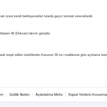
amak üzere kendi belirleyecekleri tutarda geçici teminat vereceklerdir.
en itibaren 90 (Doksan) takvim günüdür.
larak tespit edilen isteklilerden Kanunun 38 inci maddesine göre açıklama isten
şim
Gizlilik İlkeleri
Aydınlatma Metni
Kişisel Verilerin Korunma