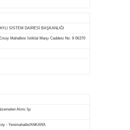
YLI SİSTEM DAİRESİ BAŞKANLIĞI
soy Mahallesi İstiklal Marşı Caddesi No: 9 06370
zemeleri Alımı İşi
unköy - Yenimahalle/ANKARA