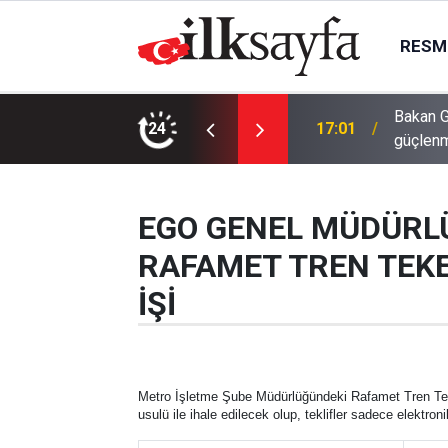
RESMI
Bakan G
17:01
24
güçlenm
16:03
Kırşehi
EGO GENEL MÜDÜRL
RAFAMET TREN TEKE
İŞİ
Metro İşletme Şube Müdürlüğündeki Rafamet Tren Tek
usulü ile ihale edilecek olup, teklifler sadece elektro