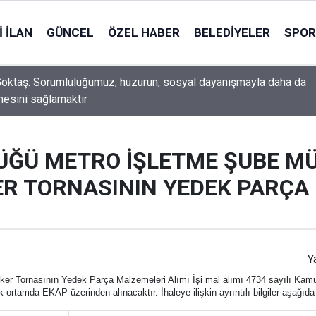
 İLAN
GÜNCEL
ÖZEL HABER
BELEDIYELER
SPOR
öktaş: Sorumluluğumuz, huzurun, sosyal dayanışmayla daha da
esini sağlamaktır
r'de Sosyal Medyadan Terör Propagandası Yapan Şüpheli Yakalan
ÜĞÜ METRO İŞLETME ŞUBE M
R TORNASININ YEDEK PARÇA 
Y
er Tornasının Yedek Parça Malzemeleri Alımı İşi mal alımı 4734 sayılı Kam
nik ortamda EKAP üzerinden alınacaktır. İhaleye ilişkin ayrıntılı bilgiler aşağıd