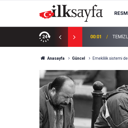
RESMI
KTIR
24
00:01
TEMİZL
Anasayfa
Güncel
Emeklilik sistemi d