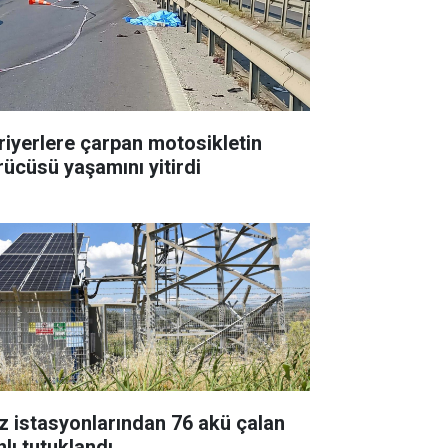
riyerlere çarpan motosikletin
rücüsü yaşamını yitirdi
z istasyonlarından 76 akü çalan
nlı tutuklandı