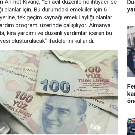
en Ahmet Kıvanç, “En acil düzenleme ihtiyacı ise
Dü
yar
ı alanlar için. Bu durumdaki emekliler için 6
yerine, tek geçim kaynağı emekli aylığı olanlar
 yardım programı üzerinde çalışılıyor. Almanya
i, kira yardımı ve düzenli yardımlar içeren bu
esi oluşturulacak” ifadelerini kullandı.
Fe
ka
ön