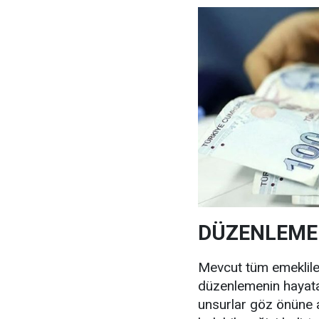
DÜZENLEME
Mevcut tüm emekliler
düzenlemenin hayata
unsurlar göz önüne a