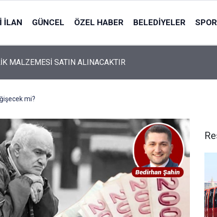
 İLAN
GÜNCEL
ÖZEL HABER
BELEDIYELER
SPOR
İK MALZEMESİ SATIN ALINACAKTIR
eğişecek mi?
Re