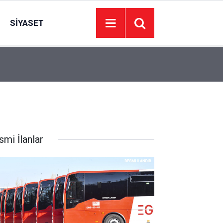
SIYASET
00:01
BAKIM VE ONARIM HİZMETİ ALINACAKTIR
smi İlanlar