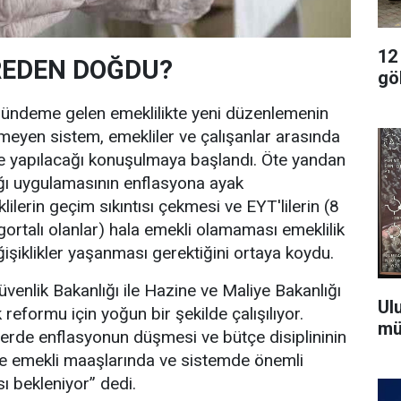
12
REDEN DOĞDU?
gö
gündeme gelen emeklilikte yeni düzenlemenin
eyen sistem, emekliler ve çalışanlar arasında
le yapılacağı konuşulmaya başlandı. Öte yandan
ğı uygulamasının enflasyona ayak
lerin geçim sıkıntısı çekmesi ve EYT'lilerin (8
gortalı olanlar) hala emekli olamaması emeklilik
işiklikler yaşanması gerektiğini ortaya koydu.
venlik Bakanlığı ile Hazine ve Maliye Bakanlığı
Ul
 reformu için yoğun bir şekilde çalışılıyor.
mü
de enflasyonun düşmesi ve bütçe disiplininin
kte emekli maaşlarında ve sistemde önemli
sı bekleniyor” dedi.