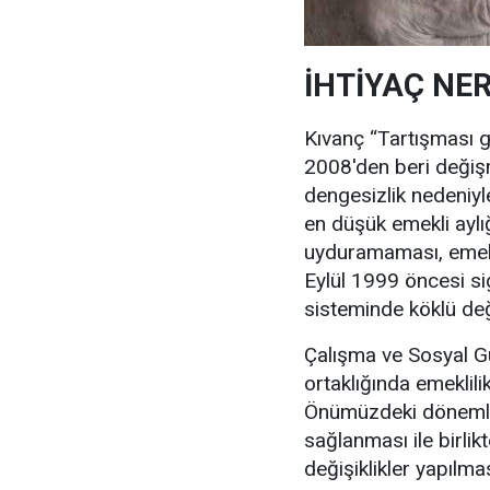
İHTİYAÇ NE
Kıvanç “Tartışması 
2008'den beri değişm
dengesizlik nedeniy
en düşük emekli aylı
uyduramaması, emekli
Eylül 1999 öncesi si
sisteminde köklü değ
Çalışma ve Sosyal Gü
ortaklığında emeklilik
Önümüzdeki dönemler
sağlanması ile birli
değişiklikler yapılma