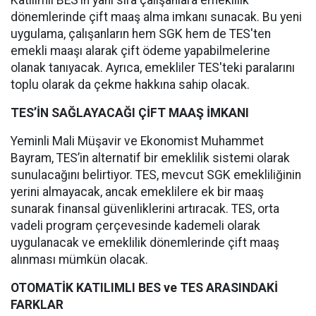
Katılımlı BES’in yanı sıra çalışanlara emeklilik
dönemlerinde çift maaş alma imkanı sunacak. Bu yeni
uygulama, çalışanların hem SGK hem de TES'ten
emekli maaşı alarak çift ödeme yapabilmelerine
olanak tanıyacak. Ayrıca, emekliler TES'teki paralarını
toplu olarak da çekme hakkına sahip olacak.
TES’İN SAĞLAYACAĞI ÇİFT MAAŞ İMKANI
Yeminli Mali Müşavir ve Ekonomist Muhammet
Bayram, TES’in alternatif bir emeklilik sistemi olarak
sunulacağını belirtiyor. TES, mevcut SGK emekliliğinin
yerini almayacak, ancak emeklilere ek bir maaş
sunarak finansal güvenliklerini artıracak. TES, orta
vadeli program çerçevesinde kademeli olarak
uygulanacak ve emeklilik dönemlerinde çift maaş
alınması mümkün olacak.
OTOMATİK KATILIMLI BES ve TES ARASINDAKİ
FARKLAR