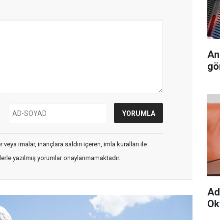
An
gö
veya imalar, inançlara saldırı içeren, imla kuralları ile
flerle yazılmış yorumlar onaylanmamaktadır.
Ad
Ok