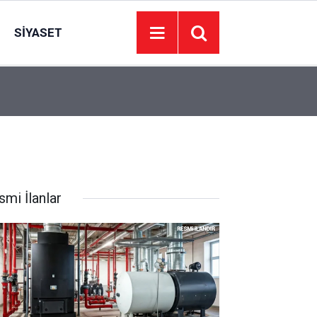
SIYASET
11:28
MHP Ankara İl Başkanı oğlunu evlendiriyor: Sos
smi İlanlar