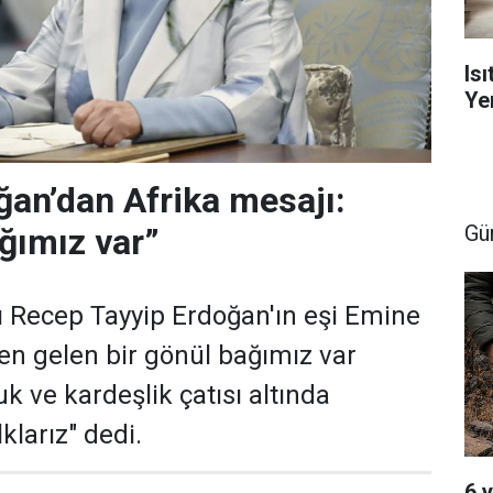
Is
Yen
an’dan Afrika mesajı:
Gü
ğımız var”
Recep Tayyip Erdoğan'ın eşi Emine
en gelen bir gönül bağımız var
uk ve kardeşlik çatısı altında
klarız" dedi.
6 