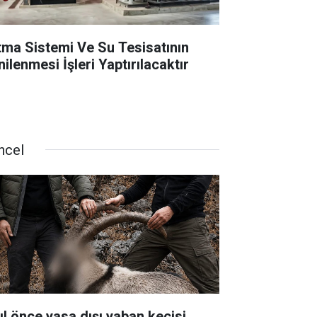
ıtma Sistemi Ve Su Tesisatının
ilenmesi İşleri Yaptırılacaktır
ncel
yıl önce yasa dışı yaban keçisi