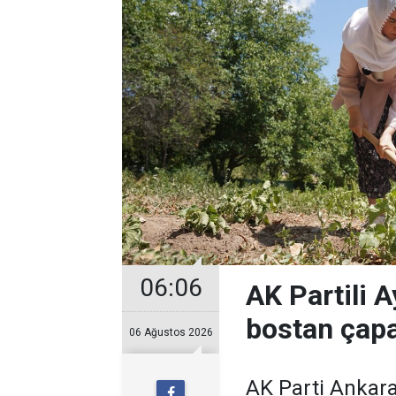
06:06
AK Partili A
bostan çapa
06 Ağustos 2026
AK Parti Ankara