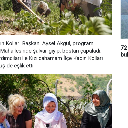
ın Kolları Başkanı Aysel Akgül, program
72
Mahallesinde şalvar giyip, bostan çapaladı.
bu
dımcıları ile Kızılcahamam İlçe Kadın Kolları
 de eşlik etti.