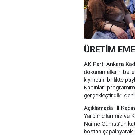
ÜRETİM EM
AK Parti Ankara Kad
dokunan ellerin bere
kıymetini birlikte p
Kadınlar’ programım
gerçekleştirdik” denil
Açıklamada “İl Kadın
Yardımcılarımız ve K
Naime Gümüş’ün katı
bostan çapalayarak ü