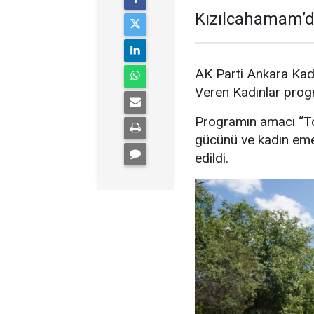
Kızılcahamam’da
AK Parti Ankara Kad
Veren Kadınlar prog
Programın amacı “Top
gücünü ve kadın emeğ
edildi.