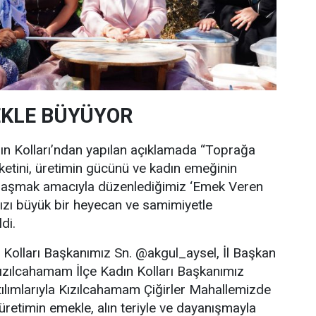
EKLE BÜYÜYOR
ın Kolları’ndan yapılan açıklamada “Toprağa
ketini, üretimin gücünü ve kadın emeğinin
aylaşmak amacıyla düzenlediğimiz ‘Emek Veren
ızı büyük bir heyecan ve samimiyetle
di.
 Kolları Başkanımız Sn. @akgul_aysel, İl Başkan
ızılcahamam İlçe Kadın Kolları Başkanımız
lımlarıyla Kızılcahamam Çiğirler Mahallemizde
retimin emekle, alın teriyle ve dayanışmayla