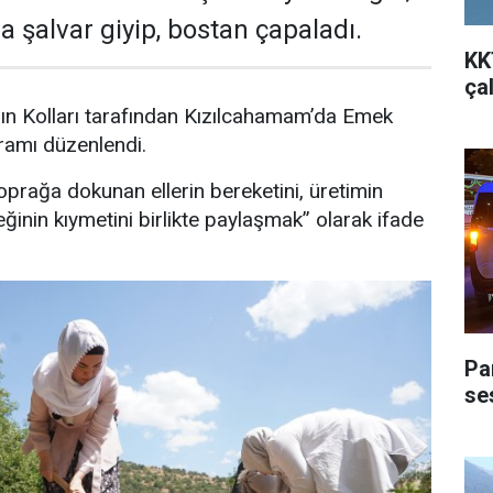
 şalvar giyip, bostan çapaladı.
KK
ça
ın Kolları tarafından Kızılcahamam’da Emek
ramı düzenlendi.
rağa dokunan ellerin bereketini, üretimin
inin kıymetini birlikte paylaşmak” olarak ifade
Pa
ses