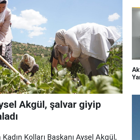
Ak
Ya
ysel Akgül, şalvar giyip
ladı
 Kadın Kolları Başkanı Aysel Akgül,