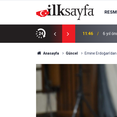
RESMI
Kilolarca bozuk midye yakalandı
24
11:46
6 yıl ö
Anasayfa
Güncel
Emine Erdoğan’dan A