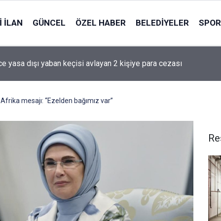
 İLAN
GÜNCEL
ÖZEL HABER
BELEDIYELER
SPOR
nce yasa dışı yaban keçisi avlayan 2 kişiye para cezası
frika mesajı: “Ezelden bağımız var”
Re