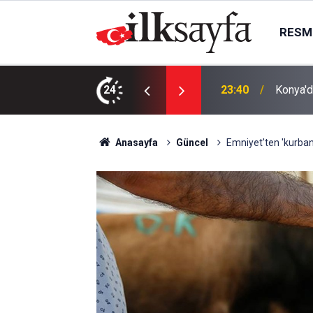
RESMI
AK Part
ı bıçaklı kavga: 4 yaralı
24
23:09
kurma k
Anasayfa
Güncel
Emniyet'ten 'kurbanl