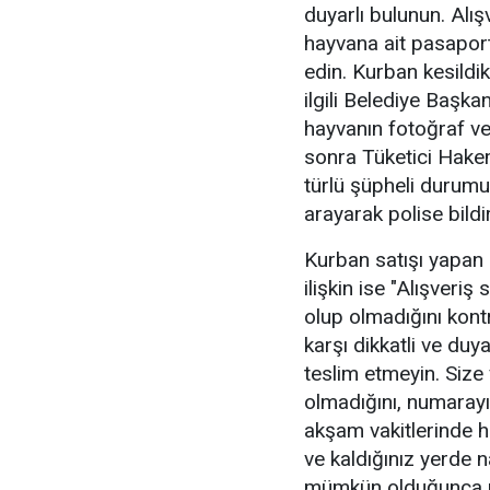
duyarlı bulunun. Alı
hayvana ait pasapor
edin. Kurban kesildi
ilgili Belediye Başka
hayvanın fotoğraf ve
sonra Tüketici Hakem
türlü şüpheli durum
arayarak polise bildir
Kurban satışı yapan 
ilişkin ise "Alışveri
olup olmadığını kont
karşı dikkatli ve duy
teslim etmeyin. Size
olmadığını, numarayı 
akşam vakitlerinde hı
ve kaldığınız yerde n
mümkün olduğunca na