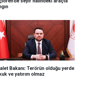
çiören'de seyir halindeki araçta
ngın
alet Bakanı: Terörün olduğu yerde
kuk ve yatırım olmaz