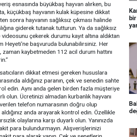
şveriş esnasında büyükbaş hayvan alırken, bu
Ka
ta, küçükbaş hayvanın kulak küpesine dikkat
bir
kten sonra hayvanın sağlıksız çıkması halinde
yar
nlığına giderek tutanak tutturun. Ya da sağlıksız
 videosunu çekerek durumu kayıt altına aldıktan
 Heyeti'ne başvuruda bulunabilirsiniz. Her
u, zaman kaybetmeden 112 acil durum hattını
in.”
satıcıların dikkat etmesi gereken hususlara
ş sırasında aldığınız paranın, çek ve senedin sahte
rol edin. Aynı anda gelen birden fazla müşteriye
arlı olun. Ücretinizi almadan kurbanlık hayvanı
Ba
 verilen telefon numarasının doğru olup
de
aldığınız anda arayarak kontrol edin. Özellikle
rsızlık olaylarına karşı duyarlı olun. Yanınızda
akit para bulundurmayın. Alışverişlerinizi
kit para alarak yapın. Çek ve senetlerin