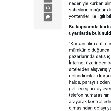
nedeniyle kurban alım
satıcıların mağdur d
yöntemleri ile ilgili b
Bu kapsamda kurban
uyarılarda bulunuld
"Kurban alım satım işl
mümkün olduğunca be
pazarlarında satış içi
İnternet üzerinden be
sitelerden alışveriş
dolandırıcılara karşı
halde, parayı sizden
getireceğini söyleyen
telefon numarasının 
arayarak kontrol edi
olmasından dolayı yan