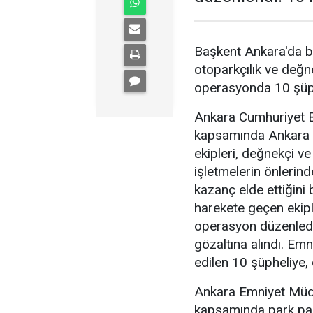
Başkent Ankara'da b
otoparkçılık ve değne
operasyonda 10 şüphe
Ankara Cumhuriyet Ba
kapsamında Ankara 
ekipleri, değnekçi v
işletmelerin önlerin
kazanç elde ettiğini b
harekete geçen ekipl
operasyon düzenledi
gözaltına alındı. Emn
edilen 10 şüpheliye, 
Ankara Emniyet Müdü
kapsamında park para