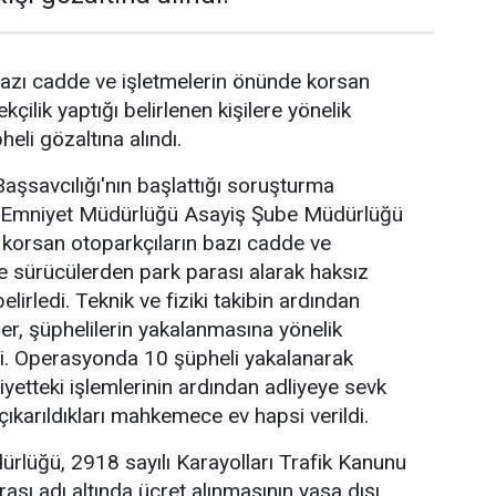
azı cadde ve işletmelerin önünde korsan
kçilik yaptığı belirlenen kişilere yönelik
li gözaltına alındı.
şsavcılığı'nın başlattığı soruşturma
Emniyet Müdürlüğü Asayiş Şube Müdürlüğü
e korsan otoparkçıların bazı cadde ve
de sürücülerden park parası alarak haksız
elirledi. Teknik ve fiziki takibin ardından
er, şüphelilerin yakalanmasına yönelik
. Operasyonda 10 şüpheli yakalanarak
iyetteki işlemlerinin ardından adliyeye sevk
çıkarıldıkları mahkemece ev hapsi verildi.
rlüğü, 2918 sayılı Karayolları Trafik Kanunu
sı adı altında ücret alınmasının yasa dışı