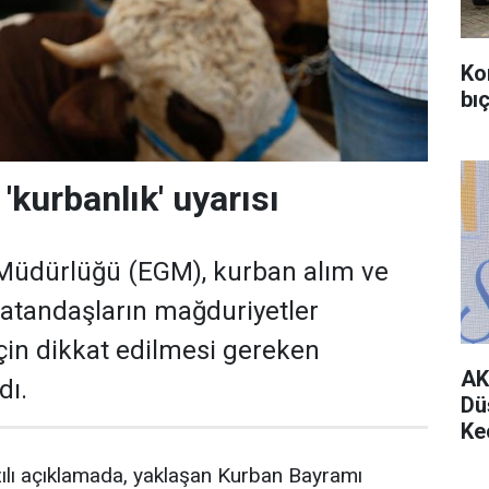
Ko
bıç
'kurbanlık' uyarısı
Müdürlüğü (EGM), kurban alım ve
vatandaşların mağduriyetler
in dikkat edilmesi gereken
AK
dı.
Dü
Ke
ılı açıklamada, yaklaşan Kurban Bayramı