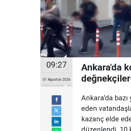
09:27
Ankara'da k
değnekçile
07 Ağustos 2026
Ankara'da bazı y
eden vatandaşl
kazanç elde ed
düzenlendi. 10 k