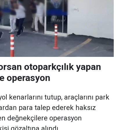
orsan otoparkçılık yapan
re operasyon
ol kenarlarını tutup, araçlarını park
ardan para talep ederek haksız
en değnekçilere operasyon
işi gözaltına alındı.