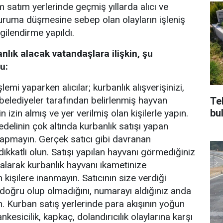
 satım yerlerinde geçmiş yıllarda alıcı ve
uruma düşmesine sebep olan olayların işleniş
ilgilendirme yapıldı.
lık alacak vatandaşlara ilişkin, şu
u:
emi yaparken alıcılar; kurbanlık alışverişinizi,
lediyeler tarafından belirlenmiş hayvan
Te
bu
n izin almış ve yer verilmiş olan kişilerle yapın.
delinin çok altında kurbanlık satışı yapan
 yapmayın. Gerçek satıcı gibi davranan
 dikkatli olun. Satışı yapılan hayvanı görmediğiniz
 alarak kurbanlık hayvanı ikametinize
 kişilere inanmayın. Satıcının size verdiği
doğru olup olmadığını, numarayı aldığınız anda
n. Kurban satış yerlerinde para akışının yoğun
kesicilik, kapkaç, dolandırıcılık olaylarına karşı