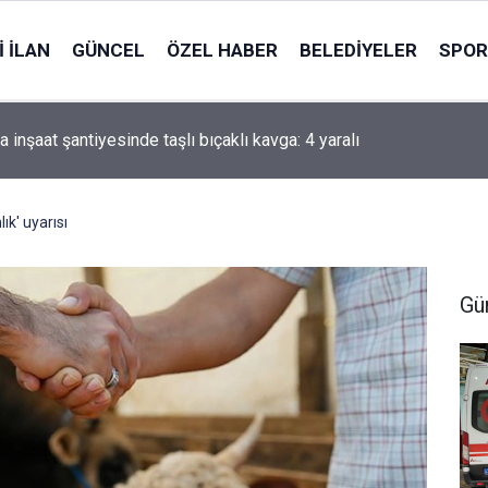
 İLAN
GÜNCEL
ÖZEL HABER
BELEDIYELER
SPOR
i'li Zorlu: Türk Dünyası Düşünce ve Araştırma Merkezi’ni Keçiören
ararı aldık
ık' uyarısı
Gü