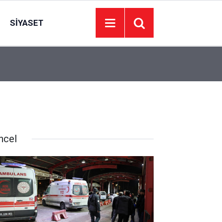
SIYASET
’de
Juventus Inter maçı hangi kanalda, Juventus Int
23:04
oynanacak?
ncel