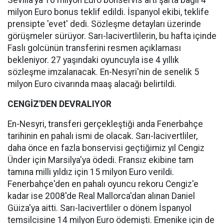
Sevilla'ya 16 milyon Euro bonservis artı şarta bağlı 4
milyon Euro bonus teklif edildi. İspanyol ekibi, teklife
prensipte 'evet' dedi. Sözleşme detayları üzerinde
görüşmeler sürüyor. Sarı-lacivertlilerin, bu hafta içinde
Faslı golcünün transferini resmen açıklaması
bekleniyor. 27 yaşındaki oyuncuyla ise 4 yıllık
sözleşme imzalanacak. En-Nesyri'nin de senelik 5
milyon Euro civarında maaş alacağı belirtildi.
CENGİZ'DEN DEVRALIYOR
En-Nesyri, transferi gerçekleştiği anda Fenerbahçe
tarihinin en pahalı ismi de olacak. Sarı-lacivertliler,
daha önce en fazla bonservisi geçtiğimiz yıl Cengiz
Ünder için Marsilya'ya ödedi. Fransız ekibine tam
tamına milli yıldız için 15 milyon Euro verildi.
Fenerbahçe'den en pahalı oyuncu rekoru Cengiz'e
kadar ise 2008'de Real Mallorca'dan alınan Daniel
Güiza'ya aitti. Sarı-lacivertliler o dönem İspanyol
temsilcisine 14 milyon Euro ödemişti. Emenike için de