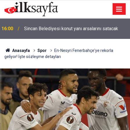
16:00
Sincan Belediyesi konut yanı arsalarını satacak
KPSS adaylarına Ankara’da 60 saatlik yoğun tekrar
15:48
kampı düzenlenecek
Anasayfa
Spor
En-Nesyri Fenerbahçe'ye rekorla
geliyor! İşte sözleşme detayları