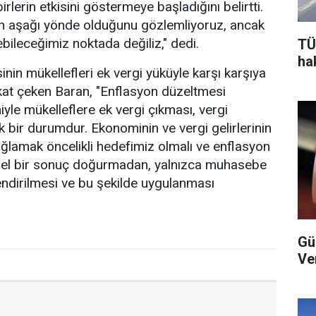
birlerin etkisini göstermeye başladığını belirtti.
n aşağı yönde olduğunu gözlemliyoruz, ancak
bileceğimiz noktada değiliz," dedi.
TÜ
ha
nin mükellefleri ek vergi yüküyle karşı karşıya
kat çeken Baran, "Enflasyon düzeltmesi
yle mükelleflere ek vergi çıkması, vergi
k bir durumdur. Ekonominin ve vergi gelirlerinin
sağlamak öncelikli hedefimiz olmalı ve enflasyon
sel bir sonuç doğurmadan, yalnızca muhasebe
endirilmesi ve bu şekilde uygulanması
Gü
Ver