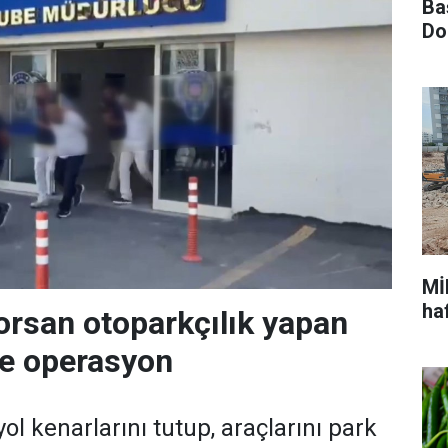
Ba
Do
Mİ
ha
orsan otoparkçılık yapan
re operasyon
ol kenarlarını tutup, araçlarını park