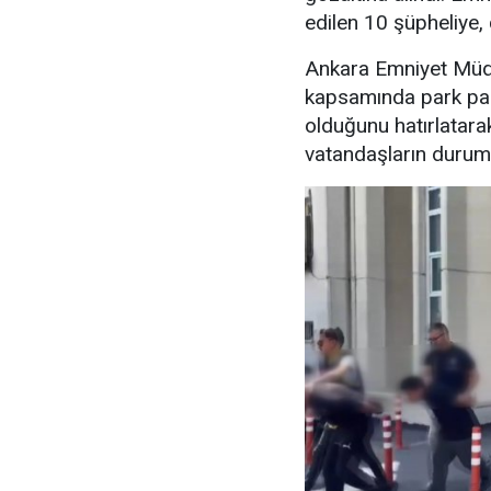
edilen 10 şüpheliye, 
Ankara Emniyet Müdü
kapsamında park para
olduğunu hatırlatara
vatandaşların durumu