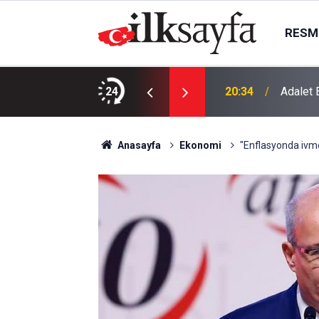
RESMI
ta yangın
24
20:34
Adalet 
Anasayfa
Ekonomi
"Enflasyonda ivm