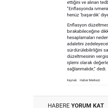
ettiğini ve alınan ted
"Enflasyonda ivmeni
henüz 'başardık' diye
Enflasyon düzeltmesi
bırakabileceğine dik
hesaplamaları nedeni
adaletini zedeleyece
sürdürülebilirliğini 
düzeltmesinin vergi
işlemi olarak değerl
sağlanmalıdır," dedi.
Haber Merkezi
Kaynak:
HABERE
YORUM KAT