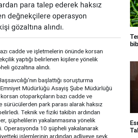
ardan para talep ederek haksız
en değnekçilere operasyon
işi gözaltına alındı.
Te
bi
azı cadde ve işletmelerin önünde korsan
kçilik yaptığı belirlenen kişilere yönelik
li gözaltına alındı.
şsavcılığı'nın başlattığı soruşturma
Emniyet Müdürlüğü Asayiş Şube Müdürlüğü
e korsan otoparkçıların bazı cadde ve
de sürücülerden park parası alarak haksız
elirledi. Teknik ve fiziki takibin ardından
er, şüphelilerin yakalanmasına yönelik
Es
. Operasyonda 10 şüpheli yakalanarak
Ta
iyetteki işlemlerinin ardından adliyeye sevk