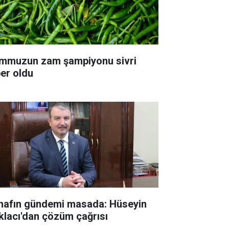
mmuzun zam şampiyonu sivri
ber oldu
nafın gündemi masada: Hüseyin
klacı'dan çözüm çağrısı