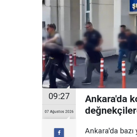
09:27
Ankara'da k
değnekçile
07 Ağustos 2026
Ankara'da bazı y