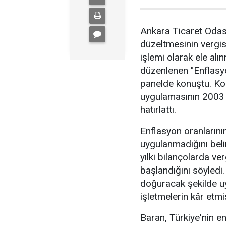
Ankara Ticaret Odas
düzeltmesinin verg
işlemi olarak ele alı
düzenlenen "Enflasy
panelde konuştu. K
uygulamasının 2003 y
hatırlattı.
Enflasyon oranlarını
uygulanmadığını bel
yılki bilançolarda v
başlandığını söyledi.
doğuracak şekilde u
işletmelerin kâr etmi
Baran, Türkiye'nin e