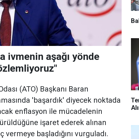
Ba
a ivmenin aşağı yönde
zlemliyoruz"
 Odası (ATO) Başkanı Baran
amasında 'başardık' diyecek noktada
Te
Al
ncak enflasyon ile mücadelenin
rdürüldüğüne işaret ederek alınan
uç vermeye başladığını vurguladı.