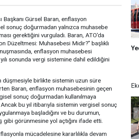
ı Başkanı Gürsel Baran, enflasyon
isel sonuç doğurmadan yalnızca muhasebe
nması gerektiğini vurguladı. Baran, ATO'da
on Düzeltmesi: Muhasebesi Midir?" başlıklı
Ye
onuşmasında, enflasyon muhasebesi
ılı sonunda vergi sistemine dahil edildiğini
n düşmesiyle birlikte sistemin uzun süre
Ek
irten Baran, enflasyon muhasebesinin geçen
ergisel sonuç doğurmadan kullanılmaya
 Ancak bu yıl itibarıyla sistemin vergisel sonuç
ygulanmaya başladığını ve bu durumun,
ş gibi görünmesine yol açtığını ifade etti.
nflasyonla mücadelesine kararlılıkla devam