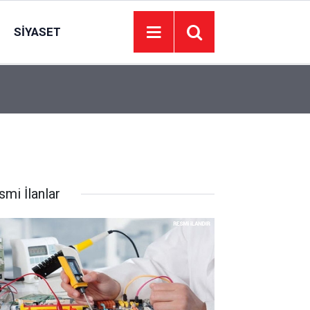
SIYASET
20:31
Gediz Elektrik’ten İzmir’e uyarı: 8 Ağustos’ta 14
smi İlanlar