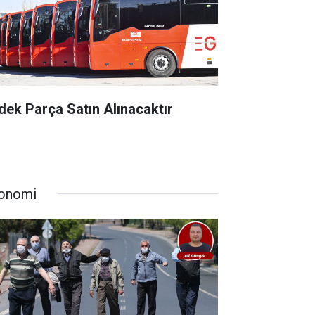
dek Parça Satın Alınacaktır
onomi