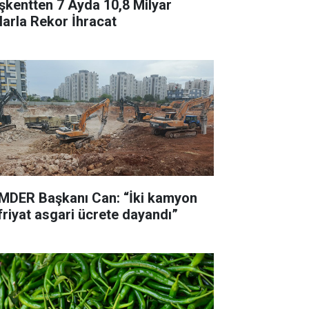
şkentten 7 Ayda 10,8 Milyar
larla Rekor İhracat
MDER Başkanı Can: “İki kamyon
friyat asgari ücrete dayandı”