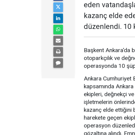
eden vatandaşl
kazanç elde ed
düzenlendi. 10 k
Başkent Ankara'da b
otoparkçılık ve değne
operasyonda 10 şüphe
Ankara Cumhuriyet Ba
kapsamında Ankara 
ekipleri, değnekçi v
işletmelerin önlerin
kazanç elde ettiğini b
harekete geçen ekipl
operasyon düzenledi
gözaltına alındı. Emn