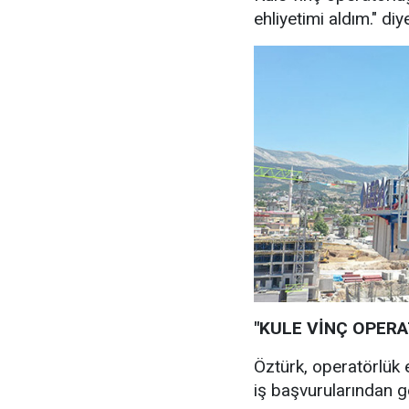
ehliyetimi aldım." di
"KULE VİNÇ OPER
Öztürk, operatörlük 
iş başvurularından g