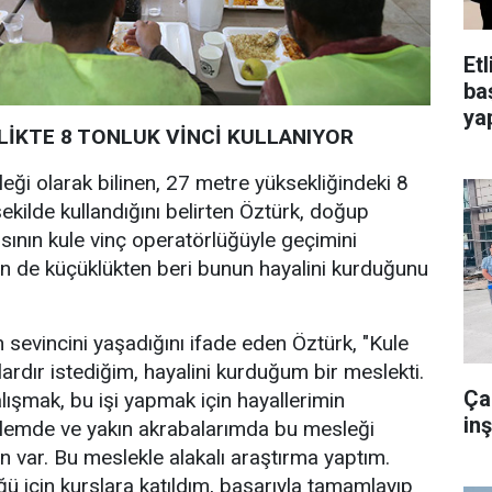
Et
ba
yap
LİKTE 8 TONLUK VİNCİ KULLANIYOR
eği olarak bilinen, 27 metre yüksekliğindeki 8
 şekilde kullandığını belirten Öztürk, doğup
ının kule vinç operatörlüğüyle geçimini
nin de küçüklükten beri bunun hayalini kurduğunu
sevincini yaşadığını ifade eden Öztürk, "Kule
lardır istediğim, hayalini kurduğum bir meslekti.
Ça
lışmak, bu işi yapmak için hayallerimin
in
lemde ve yakın akrabalarımda bu mesleği
n var. Bu meslekle alakalı araştırma yaptım.
ğü için kurslara katıldım, başarıyla tamamlayıp