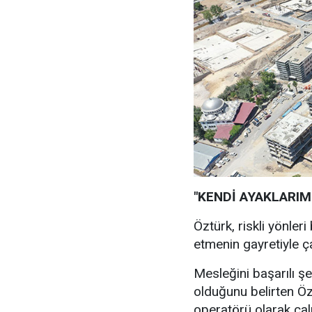
"KENDİ AYAKLARI
Öztürk, riskli yönle
etmenin gayretiyle çal
Mesleğini başarılı ş
olduğunu belirten Özt
operatörü olarak çalı