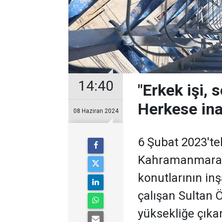
14:40
"Erkek işi, 
Herkese ina
08 Haziran 2024
6 Şubat 2023't
Kahramanmaraş
konutlarının in
çalışan Sultan 
yüksekliğe çıkar