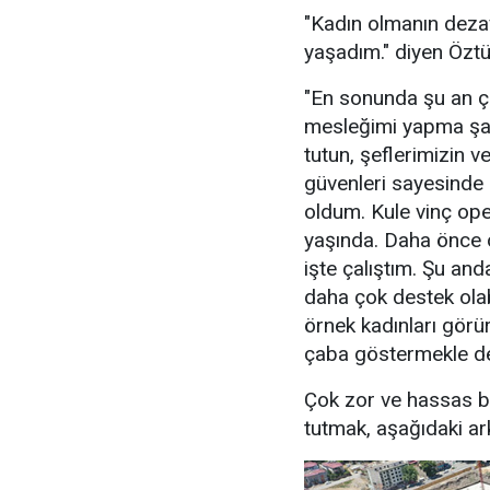
"Kadın olmanın dezav
yaşadım." diyen Öztür
"En sonunda şu an ça
mesleğimi yapma şa
tutun, şeflerimizin 
güvenleri sayesinde
oldum. Kule vinç ope
yaşında. Daha önce o
işte çalıştım. Şu an
daha çok destek olab
örnek kadınları görür
çaba göstermekle d
Çok zor ve hassas bi
tutmak, aşağıdaki ar