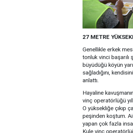
27 METRE YÜKSEK
Genellikle erkek mesl
tonluk vinci başarılı
büyüdüğü köyün yarıs
sağladığını, kendisi
anlattı.
Hayaline kavuşmanın 
vinç operatörlüğü yıl
O yüksekliğe çıkıp ça
peşinden koştum. Ai
yapan çok fazla insa
Kule vinç operatörlü