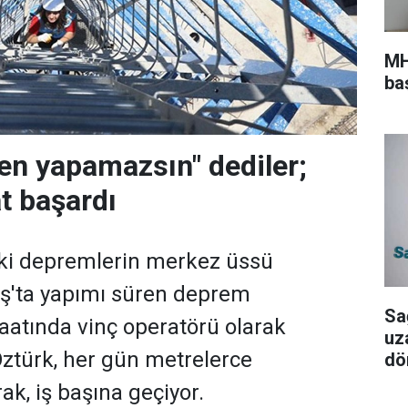
MH
ba
sen yapamazsın" dediler;
t başardı
eki depremlerin merkez üssü
'ta yapımı süren deprem
Sa
şaatında vinç operatörü olarak
uz
Öztürk, her gün metrelerce
dö
ak, iş başına geçiyor.