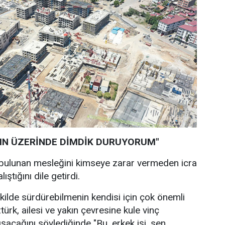
MIN ÜZERİNDE DİMDİK DURUYORUM"
ri bulunan mesleğini kimseye zarar vermeden icra
ıştığını dile getirdi.
ekilde sürdürebilmenin kendisi için çok önemli
ürk, ailesi ve yakın çevresine kule vinç
şacağını söylediğinde "Bu, erkek işi, sen