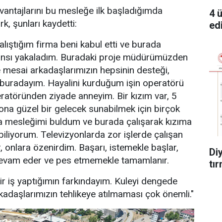
antajlarını bu mesleğe ilk başladığımda
4 
k, şunları kaydetti:
edi
lıştığım firma beni kabul etti ve burada
nsı yakaladım. Buradaki proje müdürümüzden
ve mesai arkadaşlarımızın hepsinin desteği,
 buradayım. Hayalini kurduğum işin operatörü
ratöründen ziyade anneyim. Bir kızım var, 5
na güzel bir gelecek sunabilmek için birçok
da mesleğimi buldum ve burada çalışarak kızıma
iliyorum. Televizyonlarda zor işlerde çalışan
, onlara özenirdim. Başarı, istemekle başlar,
Di
evam eder ve pes etmemekle tamamlanır.
tır
r iş yaptığımın farkındayım. Kuleyi dengede
kadaşlarımızın tehlikeye atılmaması çok önemli."