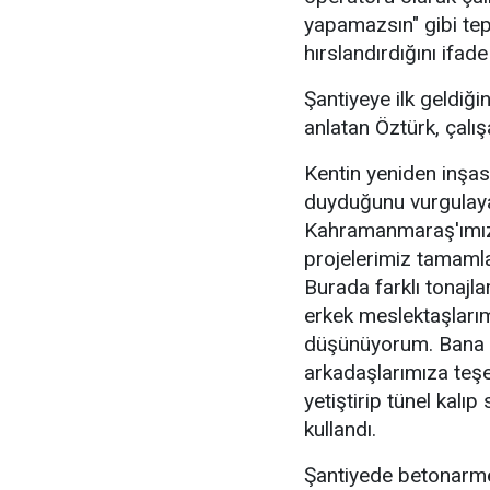
yapamazsın" gibi tepk
hırslandırdığını ifade 
Şantiyeye ilk geldiğin
anlatan Öztürk, çalış
Kentin yeniden inşas
duyduğunu vurgulay
Kahramanmaraş'ımızd
projelerimiz tamaml
Burada farklı tonajla
erkek meslektaşlarımı
düşünüyorum. Bana d
arkadaşlarımıza teş
yetiştirip tünel kalıp
kullandı.
Şantiyede betonarme