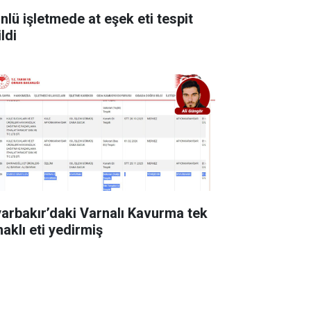
ünlü işletmede at eşek eti tespit
ldi
yarbakır’daki Varnalı Kavurma tek
naklı eti yedirmiş