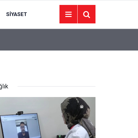
SIYASET
Başkent Kart için dev ihale! ABB işletme hakkını
14:28
devredecek
ğlık