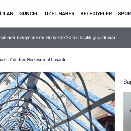
 İLAN
GÜNCEL
ÖZEL HABER
BELEDIYELER
SPOR
asınında Türkiye alarmı: Suriye’de 20 bin kişilik güç iddiası
azsın" dediler; Herkese inat başardı
Sa