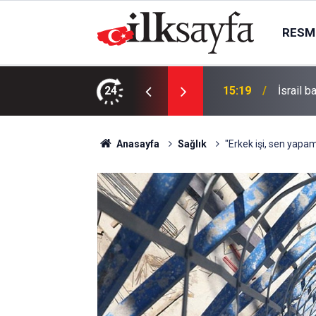
RESMI
m: Doluluk yüzde 43,65’e geriledi
24
15:19
İsrail b
Anasayfa
Sağlık
"Erkek işi, sen yapam