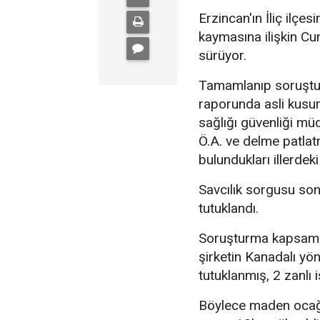
Erzincan'ın İliç ilç
kaymasına ilişkin Cu
sürüyor.
Tamamlanıp soruştur
raporunda asli kusurl
sağlığı güvenliği mü
Ö.A. ve delme patlat
bulundukları illerdeki
Savcılık sorgusu sonr
tutuklandı.
Soruşturma kapsamın
şirketin Kanadalı yön
tutuklanmış, 2 zanlı i
Böylece maden ocağın