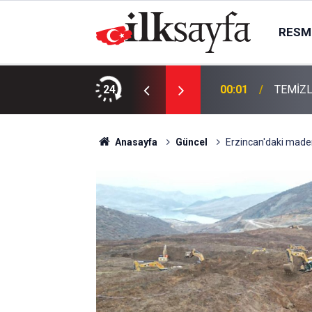
RESMI
KTIR
24
00:01
TEMİZL
Anasayfa
Güncel
Erzincan'daki maden 