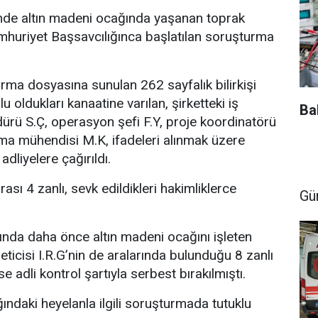
esinde altın madeni ocağında yaşanan toprak
mhuriyet Başsavcılığınca başlatılan soruşturma
ma dosyasına sunulan 262 sayfalık bilirkişi
u oldukları kanaatine varılan, şirketteki iş
Ba
dürü S.Ç, operasyon şefi F.Y, proje koordinatörü
ma mühendisi M.K, ifadeleri alınmak üzere
 adliyelere çağırıldı.
ası 4 zanlı, sevk edildikleri hakimliklerce
Gü
da daha önce altın madeni ocağını işleten
eticisi I.R.G’nin de aralarında bulunduğu 8 zanlı
se adli kontrol şartıyla serbest bırakılmıştı.
daki heyelanla ilgili soruşturmada tutuklu