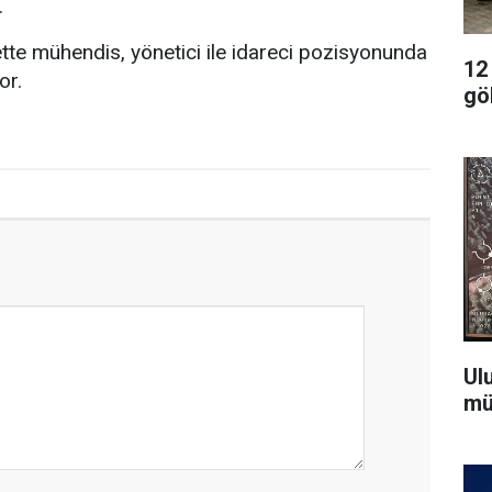
.
kette mühendis, yönetici ile idareci pozisyonunda
12
or.
gö
Ul
mü