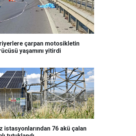
riyerlere çarpan motosikletin
rücüsü yaşamını yitirdi
z istasyonlarından 76 akü çalan
nlı tutuklandı