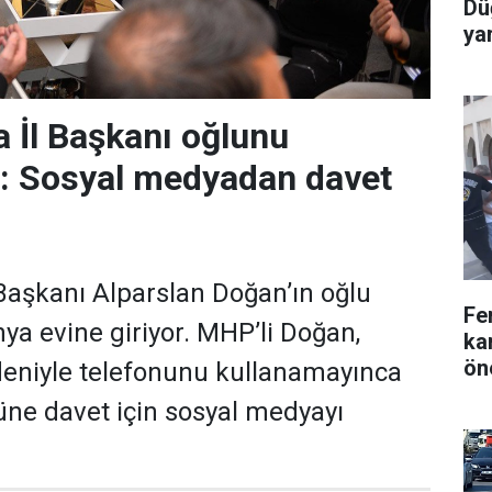
Dü
yar
 İl Başkanı oğlunu
r: Sosyal medyadan davet
aşkanı Alparslan Doğan’ın oğlu
Fe
a evine giriyor. MHP’li Doğan,
ka
ön
deniyle telefonunu kullanamayınca
ne davet için sosyal medyayı