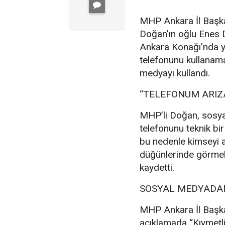
MHP Ankara İl Başka
Doğan’ın oğlu Enes
Ankara Konağı’nda ya
telefonunu kullanam
medyayı kullandı.
“TELEFONUM ARIZ
MHP’li Doğan, sosya
telefonunu teknik bir
bu nedenle kimseyi a
düğünlerinde görmek
kaydetti.
SOSYAL MEDYADAN
MHP Ankara İl Başka
açıklamada “Kıymetl