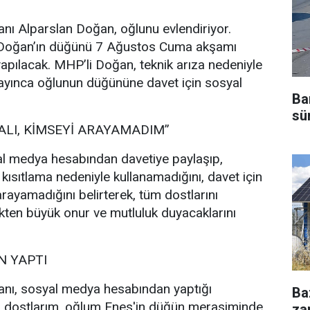
nı Alparslan Doğan, oğlunu evlendiriyor.
 Doğan’ın düğünü 7 Ağustos Cuma akşamı
pılacak. MHP’li Doğan, teknik arıza nedeniyle
ayınca oğlunun düğününe davet için sosyal
Ba
sü
ALI, KİMSEYİ ARAYAMADIM”
l medya hesabından davetiye paylaşıp,
 kısıtlama nedeniyle kullanamadığını, davet için
rayamadığını belirterek, tüm dostlarını
ten büyük onur ve mutluluk duyacaklarını
 YAPTI
nı, sosyal medya hesabından yaptığı
Ba
i dostlarım, oğlum Enes'in düğün merasiminde
za