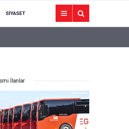
SIYASET
00:01
BAKIM VE ONARIM HİZMETİ ALINACAKTIR
smi İlanlar