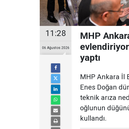
11:28
MHP Ankara
evlendiriyo
06 Ağustos 2026
yaptı
MHP Ankara İl B
Enes Doğan düny
teknik arıza ne
oğlunun düğünü
kullandı.