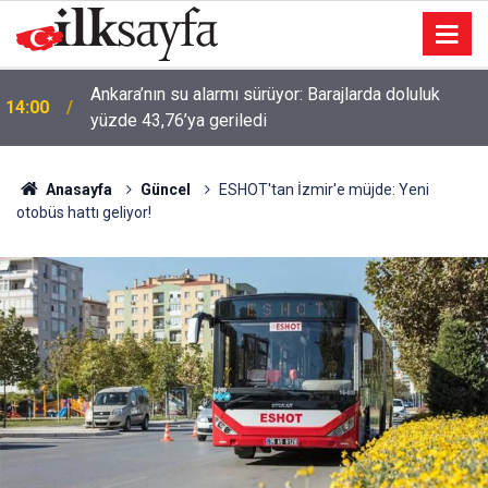
Ankara’nın su alarmı sürüyor: Barajlarda doluluk
14:00
yüzde 43,76’ya geriledi
Anasayfa
Güncel
ESHOT'tan İzmir'e müjde: Yeni
otobüs hattı geliyor!