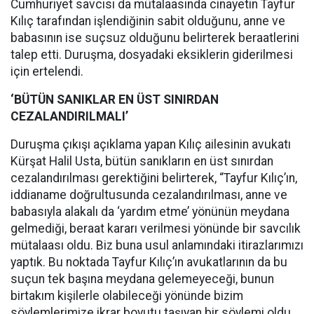
Cumhuriyet savcısı da mütalaasında cinayetin Tayfur
Kılıç tarafından işlendiğinin sabit olduğunu, anne ve
babasının ise suçsuz olduğunu belirterek beraatlerini
talep etti. Duruşma, dosyadaki eksiklerin giderilmesi
için ertelendi.
‘BÜTÜN SANIKLAR EN ÜST SINIRDAN
CEZALANDIRILMALI’
Duruşma çıkışı açıklama yapan Kılıç ailesinin avukatı
Kürşat Halil Usta, bütün sanıkların en üst sınırdan
cezalandırılması gerektiğini belirterek, “Tayfur Kılıç’ın,
iddianame doğrultusunda cezalandırılması, anne ve
babasıyla alakalı da ‘yardım etme’ yönünün meydana
gelmediği, beraat kararı verilmesi yönünde bir savcılık
mütalaası oldu. Biz buna usul anlamındaki itirazlarımızı
yaptık. Bu noktada Tayfur Kılıç’ın avukatlarının da bu
suçun tek başına meydana gelemeyeceği, bunun
birtakım kişilerle olabileceği yönünde bizim
söylemlerimize ikrar boyutu taşıyan bir söylemi oldu.