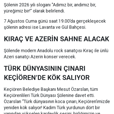
Şölenin 2026 yılı sloganı "Adımız bir, andımız bir,
yüreğimiz bir!" olarak belirlendi.
7 Ağustos Cuma günü saat 19.00’da gerçekleşecek
şölenin adresi ise Lavanta ve Gül Bahçesi.
KIRAÇ VE AZERİN SAHNE ALACAK
Şölende modern Anadolu rock sanatçısı Kıraç ile ünlü
Azeri sanatçı Azerin konser verecek.
TÜRK DÜNYASININ ÇINARI
KEÇİÖREN’DE KÖK SALIYOR
Keçiören Belediye Başkanı Mesut Özarslan, tüm
Keçiörenlileri Türk Dünyası Şölenine davet etti.
Özarslan “Türk dünyasının koca çınarı, Keçiören’imizde
yeniden kök salıyor! Kadim Türk yurdunun dört bir
yanından yükselen kardeşlik sesini, birliğimizin ve