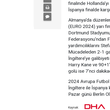
finalinde Hollanda’yı 
İspanya finalde karş
Almanya'da düzenle
(EURO 2024) yarı fina
Dortmund Stadyumu’
Federasyonu’ndan Fel
yardımcılıklarını St
Mücadeleden 2-1 galip
İngiltere’ye galibiyet
Harry Kane ve 90+1’i
golü ise 7’nci dakik
2024 Avrupa Futbol 
İngiltere ile İspany
Pazar günü Berlin O
Kaynak: