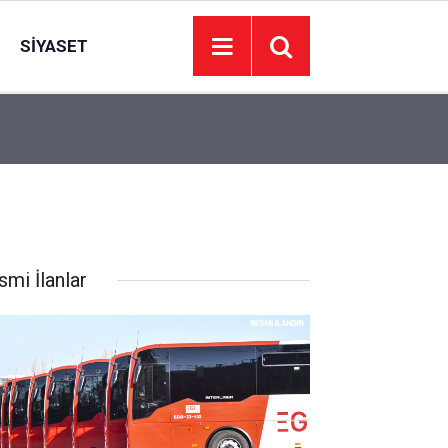
SIYASET
00:01
BAKIM VE ONARIM HİZMETİ ALINACAKTIR
smi İlanlar