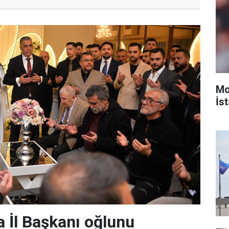
Mo
İst
 İl Başkanı oğlunu