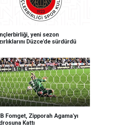
nçlerbirliği, yeni sezon
zırlıklarını Düzce'de sürdürdü
B Fomget, Zipporah Agama'yı
drosuna Kattı