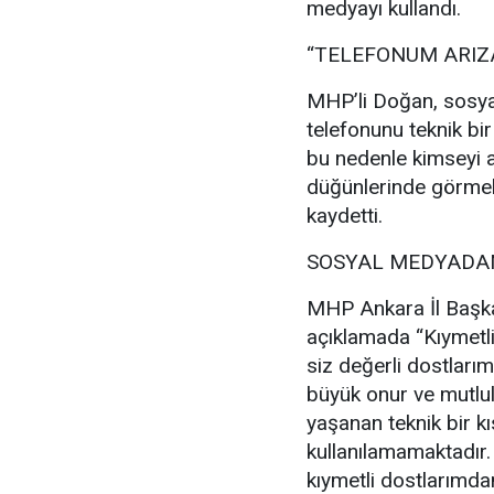
medyayı kullandı.
“TELEFONUM ARIZ
MHP’li Doğan, sosya
telefonunu teknik bir
bu nedenle kimseyi a
düğünlerinde görmek
kaydetti.
SOSYAL MEDYADAN
MHP Ankara İl Başka
açıklamada “Kıymetl
siz değerli dostlarım
büyük onur ve mutl
yaşanan teknik bir kı
kullanılamamaktadır
kıymetli dostlarımdan