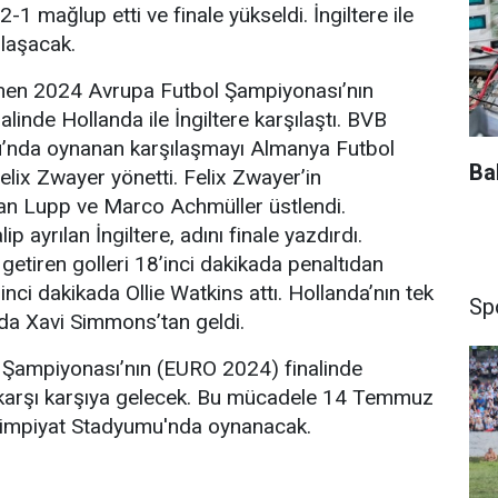
2-1 mağlup etti ve finale yükseldi. İngiltere ile
ılaşacak.
nen 2024 Avrupa Futbol Şampiyonası’nın
linde Hollanda ile İngiltere karşılaştı. BVB
nda oynanan karşılaşmayı Almanya Futbol
Ba
ix Zwayer yönetti. Felix Zwayer’in
efan Lupp ve Marco Achmüller üstlendi.
 ayrılan İngiltere, adını finale yazdırdı.
i getiren golleri 18’inci dakikada penaltıdan
nci dakikada Ollie Watkins attı. Hollanda’nın tek
Sp
ada Xavi Simmons’tan geldi.
Şampiyonası’nın (EURO 2024) finalinde
a karşı karşıya gelecek. Bu mücadele 14 Temmuz
limpiyat Stadyumu'nda oynanacak.