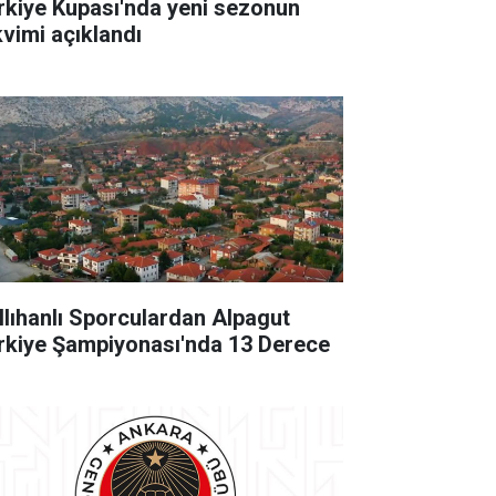
rkiye Kupası'nda yeni sezonun
kvimi açıklandı
llıhanlı Sporculardan Alpagut
rkiye Şampiyonası'nda 13 Derece