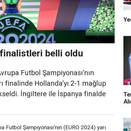
Ye
nalistleri belli oldu
 Avrupa Futbol Şampiyonası’nın
ı finalinde Hollanda’yı 2-1 mağlup
kseldi. İngiltere ile İspanya finalde
Te
Al
upa Futbol Şampiyonası’nın (EURO 2024) yarı