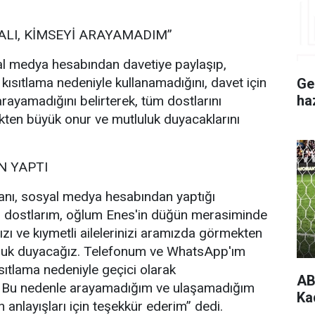
ALI, KİMSEYİ ARAYAMADIM”
l medya hesabından davetiye paylaşıp,
 kısıtlama nedeniyle kullanamadığını, davet için
Ge
ha
rayamadığını belirterek, tüm dostlarını
ten büyük onur ve mutluluk duyacaklarını
 YAPTI
nı, sosyal medya hesabından yaptığı
i dostlarım, oğlum Enes'in düğün merasiminde
ızı ve kıymetli ailelerinizi aramızda görmekten
uluk duyacağız. Telefonum ve WhatsApp'ım
sıtlama nedeniyle geçici olarak
AB
. Bu nedenle arayamadığım ve ulaşamadığım
Ka
 anlayışları için teşekkür ederim” dedi.