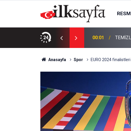
RESMI
KTIR
24
00:01
TEMİZL
Anasayfa
Spor
EURO 2024 finalistleri 