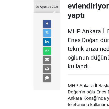
evlendiriyo
06 Ağustos 2026
yaptı
MHP Ankara İl B
Enes Doğan düny
teknik arıza ne
oğlunun düğünü
kullandı.
MHP Ankara İl Başka
Doğan’ın oğlu Enes
Ankara Konağı’nda ya
telefonunu kullanam