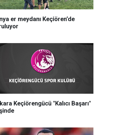
nya er meydanı Keçiören’de
ruluyor
kara Keçiörengücü "Kalıcı Başarı"
şinde