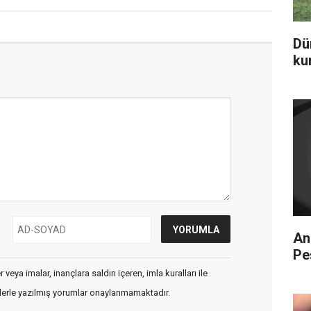
Dü
ku
An
Pe
veya imalar, inançlara saldırı içeren, imla kuralları ile
flerle yazılmış yorumlar onaylanmamaktadır.