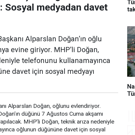
Tü
r: Sosyal medyadan davet
ta
aşkanı Alparslan Doğan’ın oğlu
a evine giriyor. MHP’li Doğan,
deniyle telefonunu kullanamayınca
ne davet için sosyal medyayı
Na
Tü
nı Alparslan Doğan, oğlunu evlendiriyor.
 Doğan’ın düğünü 7 Ağustos Cuma akşamı
pılacak. MHP’li Doğan, teknik arıza nedeniyle
ayınca oğlunun düğününe davet için sosyal