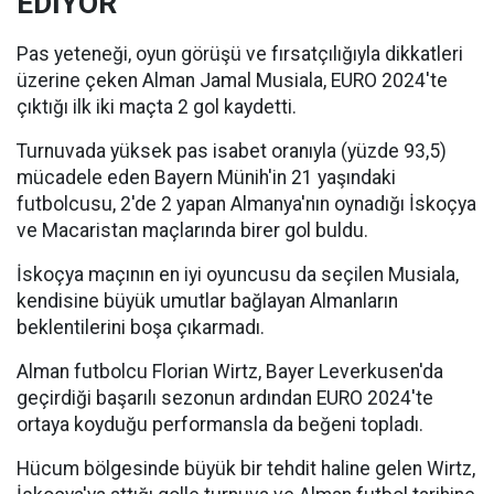
EDİYOR
Pas yeteneği, oyun görüşü ve fırsatçılığıyla dikkatleri
üzerine çeken Alman Jamal Musiala, EURO 2024'te
çıktığı ilk iki maçta 2 gol kaydetti.
Turnuvada yüksek pas isabet oranıyla (yüzde 93,5)
mücadele eden Bayern Münih'in 21 yaşındaki
futbolcusu, 2'de 2 yapan Almanya'nın oynadığı İskoçya
ve Macaristan maçlarında birer gol buldu.
İskoçya maçının en iyi oyuncusu da seçilen Musiala,
kendisine büyük umutlar bağlayan Almanların
beklentilerini boşa çıkarmadı.
Alman futbolcu Florian Wirtz, Bayer Leverkusen'da
geçirdiği başarılı sezonun ardından EURO 2024'te
ortaya koyduğu performansla da beğeni topladı.
Hücum bölgesinde büyük bir tehdit haline gelen Wirtz,