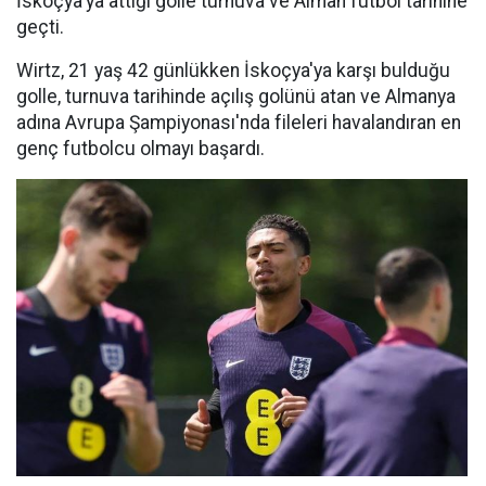
İskoçya'ya attığı golle turnuva ve Alman futbol tarihine
geçti.
Wirtz, 21 yaş 42 günlükken İskoçya'ya karşı bulduğu
golle, turnuva tarihinde açılış golünü atan ve Almanya
adına Avrupa Şampiyonası'nda fileleri havalandıran en
genç futbolcu olmayı başardı.