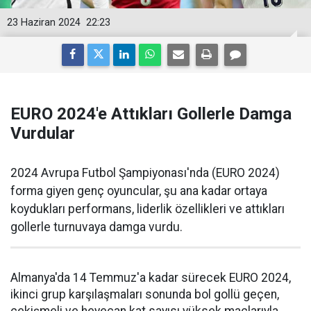
23 Haziran 2024
22:23
EURO 2024'e Attıkları Gollerle Damga
Vurdular
2024 Avrupa Futbol Şampiyonası'nda (EURO 2024)
forma giyen genç oyuncular, şu ana kadar ortaya
koydukları performans, liderlik özellikleri ve attıkları
gollerle turnuvaya damga vurdu.
Almanya'da 14 Temmuz'a kadar sürecek EURO 2024,
ikinci grup karşılaşmaları sonunda bol gollü geçen,