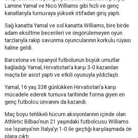
Lamine Yamal ve Nico Williams gibi hızlı ve genç
kanatlarıyla turnuvaya yüksek irtifadan giriş yaptı.
Sağ kanatta Yamal ve sol kanatta Williams, bire birde
adam eksiltme becerileri ve öngörülemeyen oyun
tarzlarıyla rakip savunma oyuncularının korkulu rüyası
haline geldi.
Barcelona ve İspanyol futbolunun büyük umutlar
bağladığı Yamal, Hırvatistan'a karşı 3-0 kazanılan
maçta bir asist yaptı ve etkili oyunuyla yıldızlaştı.
Yamal, 16 yaş 338 günlükken Hırvatistan'a karşı
mücadele ederek turnuva tarihinde forma giyen en
genç futbolcu ünvanını da kazandı.
Maç boyu tehlikeli hücum aksiyonlarının içinde olan
Athletic Bilbao'nun 21 yaşındaki futbolcusu Williams
ise İspanya'nın İtalya'yı 1-0 ile geçtiği karşılaşmada ön
plana çıktı.