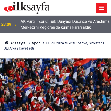
AK Parti'li Zorlu: Türk Dünyası Düşünce ve Araştırma
23:09
Merkezi’ni Keçiören’de kurma kararı aldık
Anasayfa
Spor
EURO 2024'te kriz! Kosova, Sırbistan'ı
UEFA'ya şikayet etti