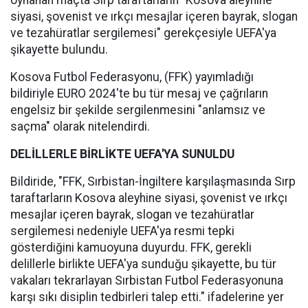
oynanan maçta Sırp taraftarların "Kosova aleyhine
siyasi, şovenist ve ırkçı mesajlar içeren bayrak, slogan
ve tezahüratlar sergilemesi" gerekçesiyle UEFA'ya
şikayette bulundu.
Kosova Futbol Federasyonu, (FFK) yayımladığı
bildiriyle EURO 2024'te bu tür mesaj ve çağrıların
engelsiz bir şekilde sergilenmesini "anlamsız ve
saçma" olarak nitelendirdi.
DELİLLERLE BİRLİKTE UEFA'YA SUNULDU
Bildiride, "FFK, Sırbistan-İngiltere karşılaşmasında Sırp
taraftarların Kosova aleyhine siyasi, şovenist ve ırkçı
mesajlar içeren bayrak, slogan ve tezahüratlar
sergilemesi nedeniyle UEFA'ya resmi tepki
gösterdiğini kamuoyuna duyurdu. FFK, gerekli
delillerle birlikte UEFA'ya sunduğu şikayette, bu tür
vakaları tekrarlayan Sırbistan Futbol Federasyonuna
karşı sıkı disiplin tedbirleri talep etti." ifadelerine yer