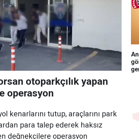
An
gö
ger
orsan otoparkçılık yapan
re operasyon
ol kenarlarını tutup, araçlarını park
ardan para talep ederek haksız
en değnekçilere operasyon