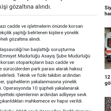
işi gözaltına alındı.
Si
ha
azı cadde ve işletmelerin önünde korsan
kçilik yaptığı belirlenen kişilere yönelik
li gözaltına alındı.
şsavcılığı'nın başlattığı soruşturma
Emniyet Müdürlüğü Asayiş Şube Müdürlüğü
e korsan otoparkçıların bazı cadde ve
de sürücülerden park parası alarak haksız
elirledi. Teknik ve fiziki takibin ardından
12
er, şüphelilerin yakalanmasına yönelik
gö
. Operasyonda 10 şüpheli yakalanarak
iyetteki işlemlerinin ardından adliyeye sevk
çıkarıldıkları mahkemece ev hapsi verildi.