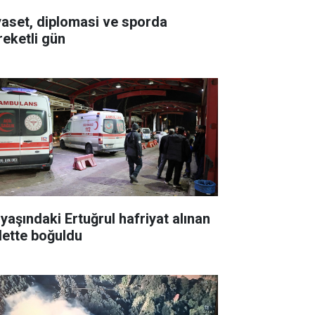
yaset, diplomasi ve sporda
reketli gün
 yaşındaki Ertuğrul hafriyat alınan
lette boğuldu