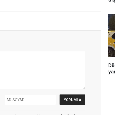
Dü
yar