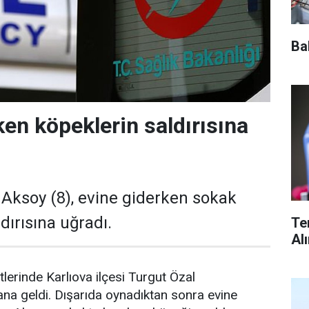
Ba
ken köpeklerin saldırısına
 Aksoy (8), evine giderken sokak
dırısına uğradı.
Te
Al
lerinde Karlıova ilçesi Turgut Özal
na geldi. Dışarıda oynadıktan sonra evine