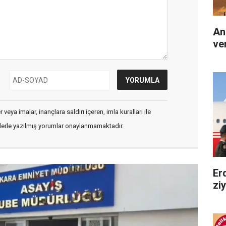
An
ver
veya imalar, inançlara saldırı içeren, imla kuralları ile
flerle yazılmış yorumlar onaylanmamaktadır.
Er
zi