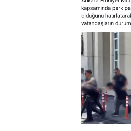
Ankara Emniyet Müdü
kapsamında park para
olduğunu hatırlatara
vatandaşların durumu