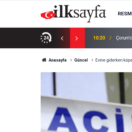
RESMI
ilyon TL’ye arsa satıyor
24
10:20
Çorum’d
Anasayfa
Güncel
Evine giderken köpek