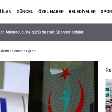
 İLAN
GÜNCEL
ÖZEL HABER
BELEDIYELER
SPOR
an Ankaragücü’ne güçlü destek: Sponsor oldular!
lerin saldırısına uğradı
Re