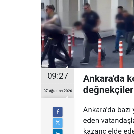
09:27
Ankara'da k
değnekçile
07 Ağustos 2026
Ankara'da bazı y
eden vatandaşl
kazanç elde ed