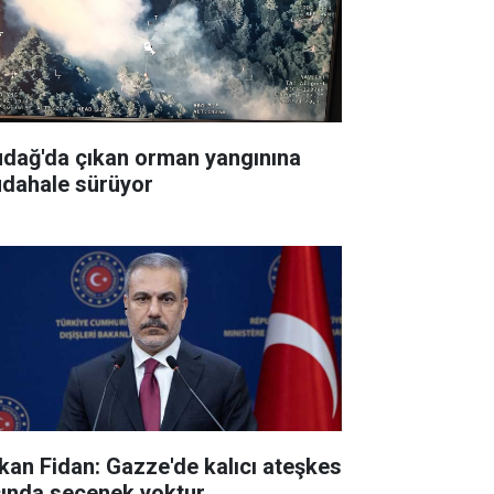
udağ'da çıkan orman yangınına
dahale sürüyor
kan Fidan: Gazze'de kalıcı ateşkes
şında seçenek yoktur