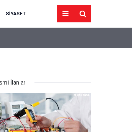
SIYASET
10:00
Ankara’da bugün elektrik alarmı verildi: İlçe ilçe 
smi İlanlar