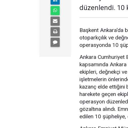
düzenlendi. 10 k
Başkent Ankara'da b
otoparkçılık ve değne
operasyonda 10 şüphe
Ankara Cumhuriyet Ba
kapsamında Ankara 
ekipleri, değnekçi v
işletmelerin önlerin
kazanç elde ettiğini b
harekete geçen ekipl
operasyon düzenledi
gözaltına alındı. Emn
edilen 10 şüpheliye, 