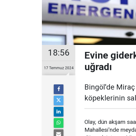
18:56
Evine gider
uğradı
17 Temmuz 2024
Bingöl'de Miraç
köpeklerinin sal
Olay, dün akşam saat
Mahallesi'nde meyda