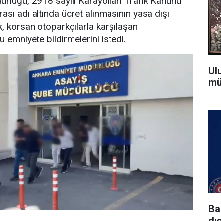
rlüğü, 2918 sayılı Karayolları Trafik Kanunu
sı adı altında ücret alınmasının yasa dışı
k, korsan otoparkçılarla karşılaşan
 emniyete bildirmelerini istedi.
Ul
mü
Ba
dı