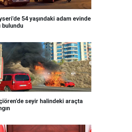
yseri'de 54 yaşındaki adam evinde
ü bulundu
çiören'de seyir halindeki araçta
ngın