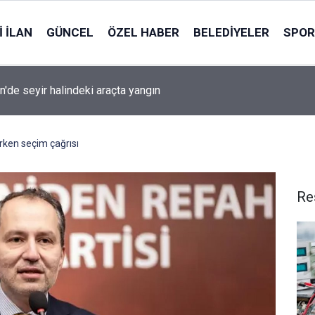
 İLAN
GÜNCEL
ÖZEL HABER
BELEDIYELER
SPOR
n'de seyir halindeki araçta yangın
rken seçim çağrısı
Re