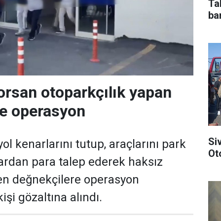
Ta
bar
orsan otoparkçılık yapan
re operasyon
Si
ol kenarlarını tutup, araçlarını park
Ot
ardan para talep ederek haksız
en değnekçilere operasyon
işi gözaltına alındı.