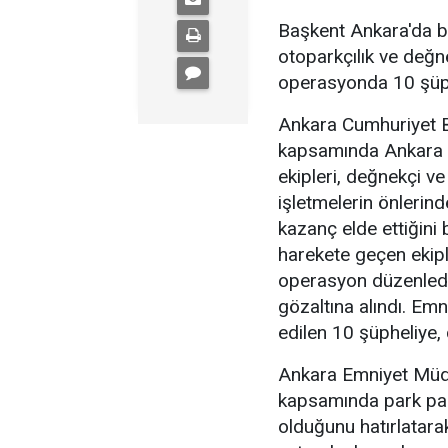
Başkent Ankara'da b
otoparkçılık ve değne
operasyonda 10 şüphe
Ankara Cumhuriyet Ba
kapsamında Ankara 
ekipleri, değnekçi v
işletmelerin önlerin
kazanç elde ettiğini b
harekete geçen ekipl
operasyon düzenledi
gözaltına alındı. Emn
edilen 10 şüpheliye, 
Ankara Emniyet Müdü
kapsamında park para
olduğunu hatırlatara