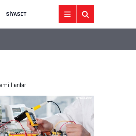
SIYASET
20:34
Adalet Bakanı: Terörün olduğu yerde hukuk ve y
smi İlanlar