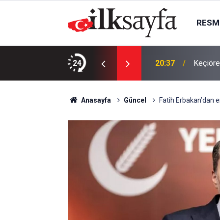
RESMI
vinde ölü bulundu
24
20:37
Keçiöre
Anasayfa
Güncel
Fatih Erbakan’dan e