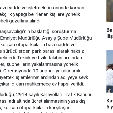
azı cadde ve işletmelerin önünde korsan
kçilik yaptığı belirlenen kişilere yönelik
li gözaltına alındı.
Ba
şsavcılığı'nın başlattığı soruşturma
il
Emniyet Müdürlüğü Asayiş Şube Müdürlüğü
e korsan otoparkçıların bazı cadde ve
de sürücülerden park parası alarak haksız
elirledi. Teknik ve fiziki takibin ardından
er, şüphelilerin yakalanmasına yönelik
. Operasyonda 10 şüpheli yakalanarak
iyetteki işlemlerinin ardından adliyeye sevk
çıkarıldıkları mahkemece ev hapsi verildi.
rlüğü, 2918 sayılı Karayolları Trafik Kanunu
Kav
sı adı altında ücret alınmasının yasa dışı
5 y
k, korsan otoparkçılarla karşılaşan