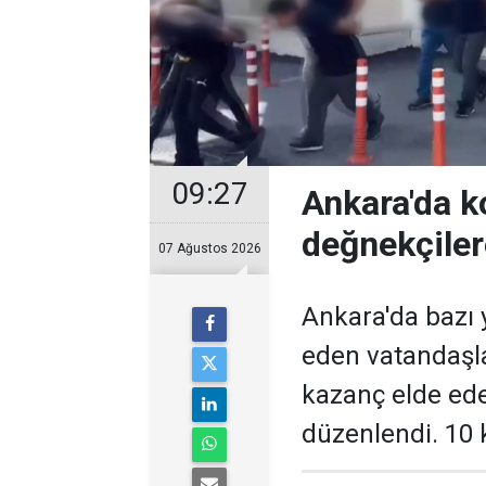
09:27
Ankara'da k
değnekçile
07 Ağustos 2026
Ankara'da bazı y
eden vatandaşl
kazanç elde ed
düzenlendi. 10 k