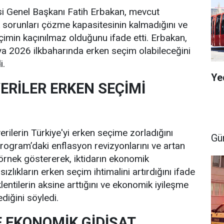
si Genel Başkanı Fatih Erbakan, mevcut
sorunları çözme kapasitesinin kalmadığını ve
imin kaçınılmaz olduğunu ifade etti. Erbakan,
ya 2026 ilkbaharında erken seçim olabileceğini
i.
Ye
ERİLER ERKEN SEÇİMİ
rilerin Türkiye'yi erken seçime zorladığını
Gü
 Program’daki enflasyon revizyonlarını ve artan
örnek göstererek, iktidarın ekonomik
ızlıkların erken seçim ihtimalini artırdığını ifade
lentilerin aksine arttığını ve ekonomik iyileşme
ediğini söyledi.
E EKONOMİK GİDİŞAT