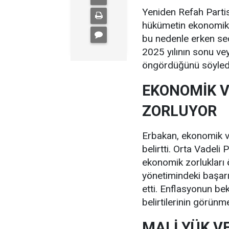
Yeniden Refah Parti
hükümetin ekonomik 
bu nedenle erken seç
2025 yılının sonu ve
öngördüğünü söyled
EKONOMİK V
ZORLUYOR
Erbakan, ekonomik ve
belirtti. Orta Vadeli
ekonomik zorlukları 
yönetimindeki başarıs
etti. Enflasyonun bek
belirtilerinin görünm
MALİ YÜK V