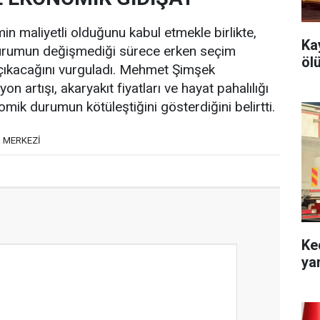
in maliyetli olduğunu kabul etmekle birlikte,
Ka
rumun değişmediği sürece erken seçim
öl
a çıkacağını vurguladı. Mehmet Şimşek
n artışı, akaryakıt fiyatları ve hayat pahalılığı
omik durumun kötüleştiğini gösterdiğini belirtti.
 MERKEZİ
Ke
ya