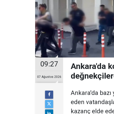
09:27
Ankara'da k
değnekçile
07 Ağustos 2026
Ankara'da bazı y
eden vatandaşl
kazanç elde ed