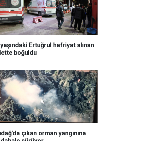
 yaşındaki Ertuğrul hafriyat alınan
lette boğuldu
udağ'da çıkan orman yangınına
dahale sürüyor