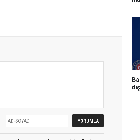
Ba
dı