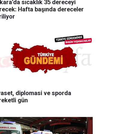
kara’da sıcaklık 35 dereceyi
recek: Hafta başında dereceler
iliyor
yaset, diplomasi ve sporda
reketli gün