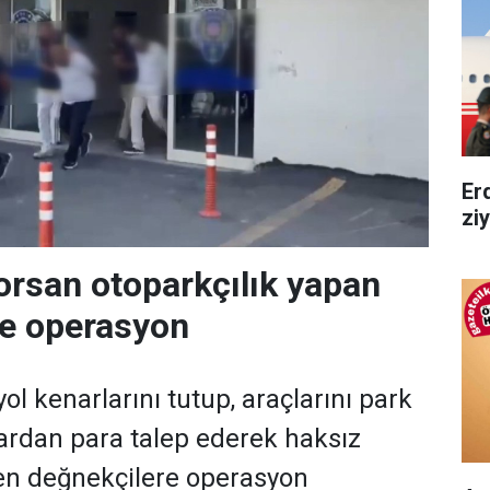
Er
zi
orsan otoparkçılık yapan
re operasyon
ol kenarlarını tutup, araçlarını park
ardan para talep ederek haksız
en değnekçilere operasyon