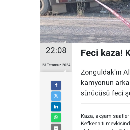
22:08
Feci kaza! 
23 Temmuz 2024
Zonguldak'ın Al
kamyonun arkadan
sürücüsü feci ş
Kaza, akşam saatleri
Kefkenaltı mevkisind