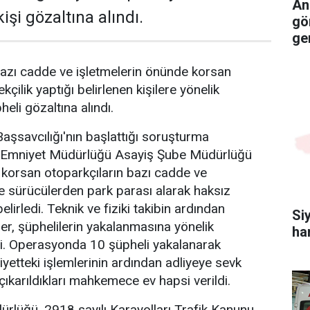
An
işi gözaltına alındı.
gö
ger
azı cadde ve işletmelerin önünde korsan
kçilik yaptığı belirlenen kişilere yönelik
li gözaltına alındı.
şsavcılığı'nın başlattığı soruşturma
Emniyet Müdürlüğü Asayiş Şube Müdürlüğü
e korsan otoparkçıların bazı cadde ve
de sürücülerden park parası alarak haksız
elirledi. Teknik ve fiziki takibin ardından
Si
er, şüphelilerin yakalanmasına yönelik
ha
. Operasyonda 10 şüpheli yakalanarak
iyetteki işlemlerinin ardından adliyeye sevk
çıkarıldıkları mahkemece ev hapsi verildi.
rlüğü, 2918 sayılı Karayolları Trafik Kanunu