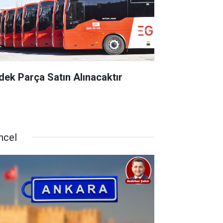
dek Parça Satın Alınacaktır
ncel