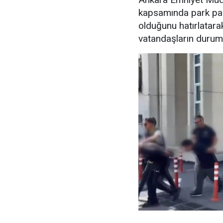
kapsamında park para
olduğunu hatırlatara
vatandaşların durumu