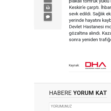
plakalı tomruk yüklü 
Keskin'e çarptı. İhba
sevk edildi. Sağlık ek
yerinde hayatını kaybe
Devlet Hastanesi mo
gözaltına alındı. Ka
sonra yeniden trafiğe
Kaynak:
HABERE
YORUM KAT