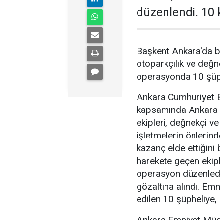
düzenlendi. 10 k
Başkent Ankara'da b
otoparkçılık ve değne
operasyonda 10 şüphe
Ankara Cumhuriyet Ba
kapsamında Ankara 
ekipleri, değnekçi v
işletmelerin önlerin
kazanç elde ettiğini b
harekete geçen ekipl
operasyon düzenledi
gözaltına alındı. Emn
edilen 10 şüpheliye, 
Ankara Emniyet Müdü