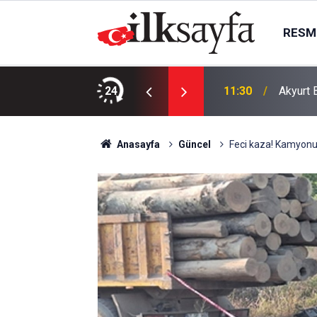
RESMI
: 8 şüpheli yakalandı
24
11:30
Akyurt 
Anasayfa
Güncel
Feci kaza! Kamyonun