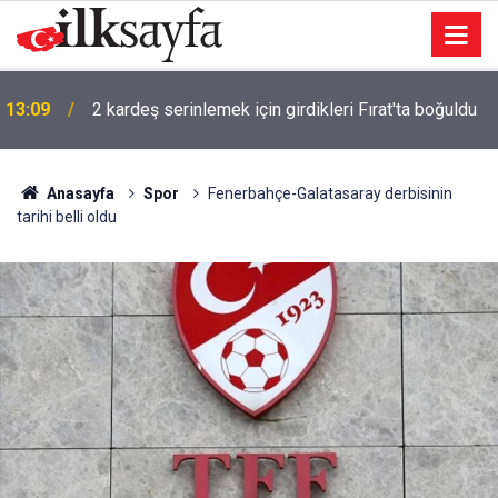
13:09
2 kardeş serinlemek için girdikleri Fırat'ta boğuldu
12:15
Adana'da tünelde göçük: Ölü sayısı yükseldi
Anasayfa
Spor
Fenerbahçe-Galatasaray derbisinin
tarihi belli oldu