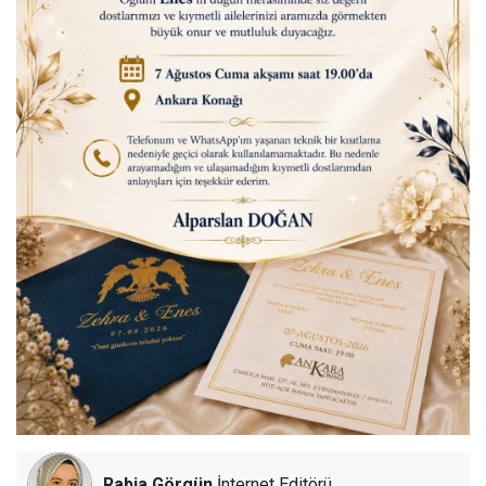
Rabia Görgün
İnternet Editörü