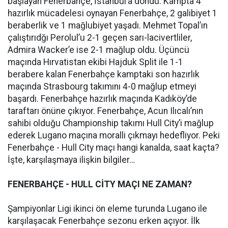
başlayan Fenerbahçe, İstanbul’a döndü. Kampta 4
hazırlık mücadelesi oynayan Fenerbahçe, 2 galibiyet 1
beraberlik ve 1 mağlubiyet yaşadı. Mehmet Topal’ın
çalıştırıdğı Perolul’u 2-1 geçen sarı-lacivertliler,
Admira Wacker’e ise 2-1 mağlup oldu. Üçüncü
maçında Hırvatistan ekibi Hajduk Split ile 1-1
berabere kalan Fenerbahçe kamptaki son hazırlık
maçında Strasbourg takımını 4-0 mağlup etmeyi
başardı. Fenerbahçe hazırlık maçında Kadıköy’de
taraftarı önüne çıkıyor. Fenerbahçe, Acun Ilıcalı’nın
sahibi olduğu Championship takımı Hull City’i mağlup
ederek Lugano maçına moralli çıkmayı hedefliyor. Peki
Fenerbahçe - Hull City maçı hangi kanalda, saat kaçta?
İşte, karşılaşmaya ilişkin bilgiler…
FENERBAHÇE - HULL CİTY MAÇI NE ZAMAN?
Şampiyonlar Ligi ikinci ön eleme turunda Lugano ile
karşılaşacak Fenerbahçe sezonu erken açıyor. İlk