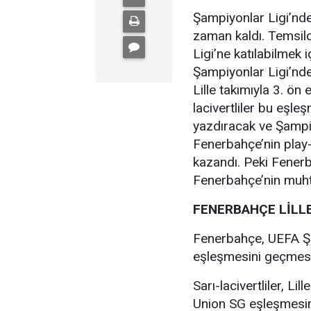
Şampiyonlar Ligi’nde
zaman kaldı. Temsilc
Ligi’ne katılabilmek
Şampiyonlar Ligi’nde
Lille takımıyla 3. ön
lacivertliler bu eşl
yazdıracak ve Şampiy
Fenerbahçe’nin play-
kazandı. Peki Fenerba
Fenerbahçe’nin muhtem
FENERBAHÇE LİLLE
Fenerbahçe, UEFA Şa
eşleşmesini geçmesi
Sarı-lacivertliler, L
Union SG eşleşmesin