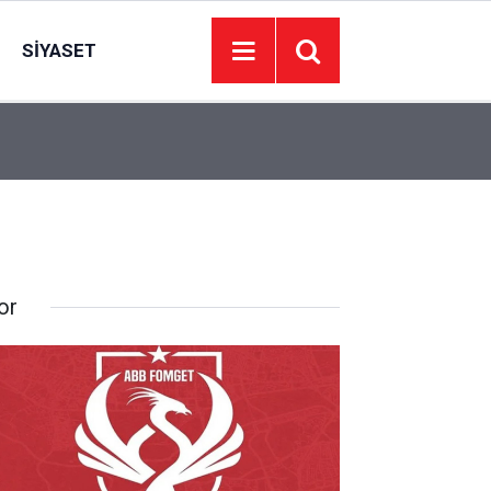
SIYASET
11:09
Biri hırsızlık yaptı, diğeri sürücüyü uyardı; 2 kuz
or