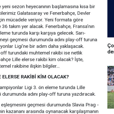
 yeni sezon heyecanının başlamasına kısa bir
ilerimiz Galatasaray ve Fenerbahçe, Devler
 için mücadele veriyor. Yeni formata göre
 36 takım yer alacak. Fenerbahçe, Fransa’nın
 eleme turunda karşı karşıya gelecek. Sarı-
eşmeyi geçmesi durumunda adını play-off turuna
Ço
onlar Ligi’ne bir adım daha yaklaşacak.
de
off turundaki muhtemel rakibi ise netlik
hçe Lille elerse rakibi kim olacak? İşte,
el rakibine ilişkin bilgiler…
 ELERSE RAKİBİ KİM OLACAK?
mpiyonlar Ligi 3. ön eleme turunda Lille
 durumunda adını play-off turuna yazdıracak.
ille eşleşmesini geçmesi durumunda Slavia Prag -
in kazananı arasında oynanacak karşılaşmanın