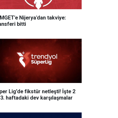
MGET'e Nijerya'dan takviye:
nsferi bitti
er Lig’de fikstür netleşti! İşte 2
 3. haftadaki dev karşılaşmalar