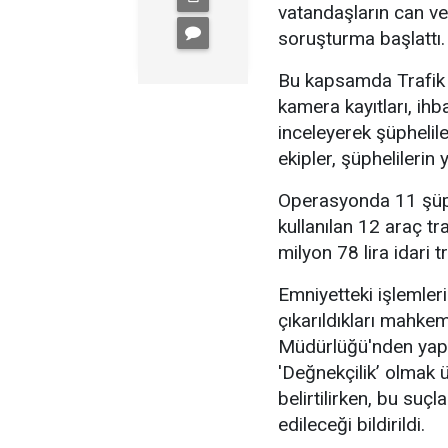
vatandaşların can ve
soruşturma başlattı.
Bu kapsamda Trafik 
kamera kayıtları, ihb
inceleyerek şüphelile
ekipler, şüphelileri
Operasyonda 11 şüphe
kullanılan 12 araç tr
milyon 78 lira idari t
Emniyetteki işlemler
çıkarıldıkları mahke
Müdürlüğü'nden yapıla
'Değnekçilik’ olmak 
belirtilirken, bu su
edileceği bildirildi.