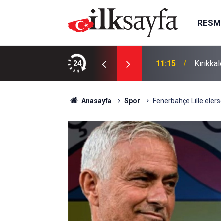
RESMI
 Ayık kıydı
24
11:15
Kırıkka
Anasayfa
Spor
Fenerbahçe Lille elers