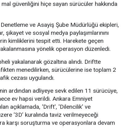
 mal güvenliğini hiçe sayan sürücüler hakkında
Denetleme ve Asayiş Şube Müdürlüğü ekipleri,
ar, şikayet ve sosyal medya paylaşımlarınını
rin kimliklerini tespit etti. Harekete geçen
n yakalanmasına yönelik operasyon düzenledi.
li yakalanarak gözaltına alındı. Driftte
afikten menedilirken, sürücülerine ise toplam 2
rafik cezası uygulandı.
inin ardından adliyeye sevk edilen 11 sürücüye,
mece ev hapsi verildi. Ankara Emniyet
n açıklamada, ‘Drift', 'Dilencilik' ve
üzere ‘3D’ kuralında taviz verilmeyeceği
çlara karşı soruşturma ve operasyonlara devam