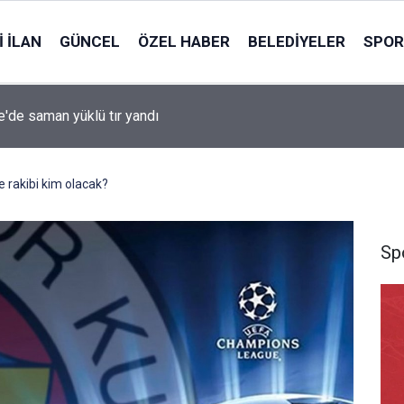
 İLAN
GÜNCEL
ÖZEL HABER
BELEDIYELER
SPOR
le'de saman yüklü tır yandı
e rakibi kim olacak?
Sp