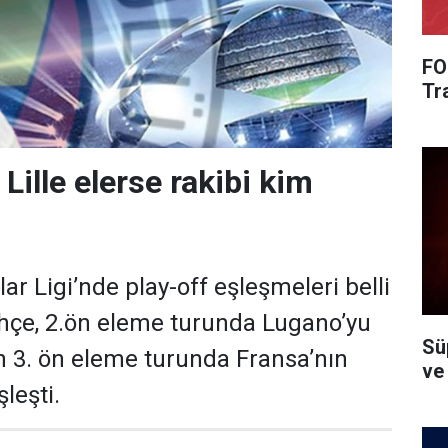
FO
Tra
Lille elerse rakibi kim
r Ligi’nde play-off eşleşmeleri belli
hçe, 2.ön eleme turunda Lugano’yu
Süp
 3. ön eleme turunda Fransa’nın
ve
şleşti.