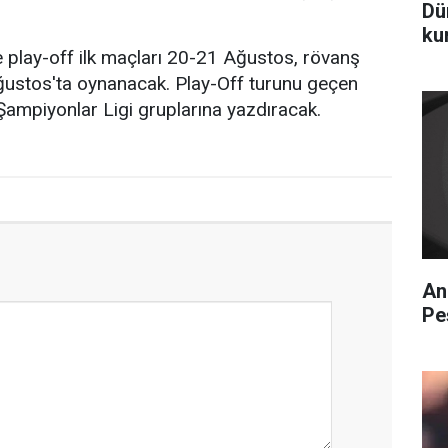
Dü
ku
 play-off ilk maçları 20-21 Ağustos, rövanş
ğustos'ta oynanacak. Play-Off turunu geçen
Şampiyonlar Ligi gruplarına yazdıracak.
An
Pe