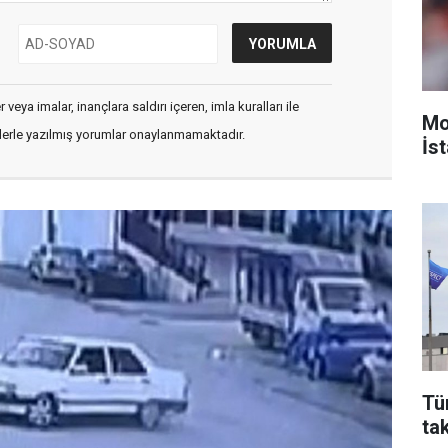
veya imalar, inançlara saldırı içeren, imla kuralları ile
Mo
flerle yazılmış yorumlar onaylanmamaktadır.
İst
Tü
ta