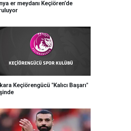
nya er meydanı Keçiören’de
ruluyor
kara Keçiörengücü "Kalıcı Başarı"
şinde