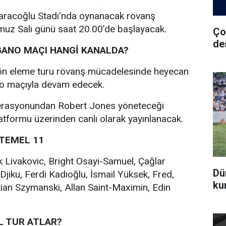
aracoğlu Stadı’nda oynanacak rövanş
z Salı günü saat 20.00’de başlayacak.
Ço
de
GANO MAÇI HANGİ KANALDA?
 ön eleme turu rövanş mücadelesinde heyecan
o maçıyla devam edecek.
derasyonundan Robert Jones yöneteceği
tformu üzerinden canlı olarak yayınlanacak.
TEMEL 11
 Livakovic, Bright Osayi-Samuel, Çağlar
Dü
jiku, Ferdi Kadıoğlu, İsmail Yüksek, Fred,
ku
ian Szymanski, Allan Saint-Maximin, Edin
L TUR ATLAR?