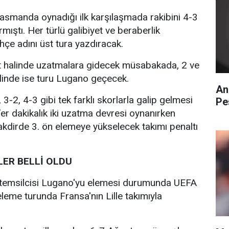
plasmanda oynadığı ilk karşılaşmada rakibini 4-3
ıştı. Her türlü galibiyet ve beraberlik
e adını üst tura yazdıracak.
et halinde uzatmalara gidecek müsabakada, 2 ve
halinde ise turu Lugano geçecek.
An
3-2, 4-3 gibi tek farklı skorlarla galip gelmesi
Pe
r dakikalık iki uzatma devresi oynanırken
takdirde 3. ön elemeye yükselecek takımı penaltı
ER BELLİ OLDU
 temsilcisi Lugano'yu elemesi durumunda UEFA
eleme turunda Fransa'nın Lille takımıyla