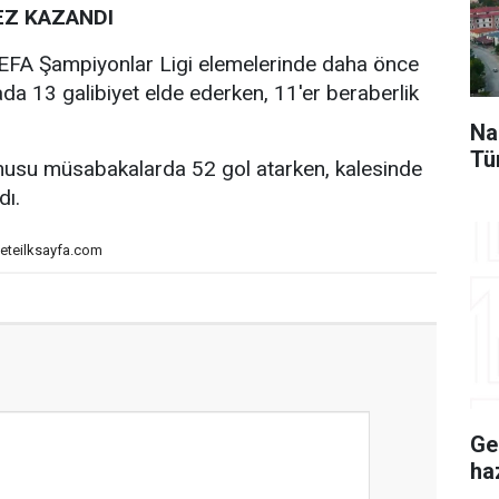
EZ KAZANDI
, UEFA Şampiyonlar Ligi elemelerinde daha önce
a 13 galibiyet elde ederken, 11'er beraberlik
Na
Tü
usu müsabakalarda 52 gol atarken, kalesinde
dı.
eteilksayfa.com
Ge
ha