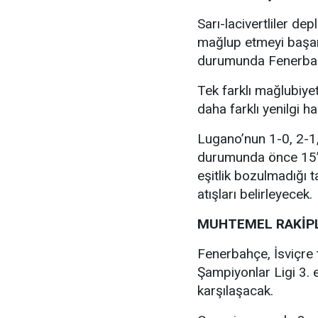
Sarı-lacivertliler de
mağlup etmeyi başarm
durumunda Fenerbahç
Tek farklı mağlubiy
daha farklı yenilgi 
Lugano’nun 1-0, 2-1, 
durumunda önce 15’e
eşitlik bozulmadığı 
atışları belirleyecek.
MUHTEMEL RAKİPL
Fenerbahçe, İsviçre
Şampiyonlar Ligi 3. 
karşılaşacak.