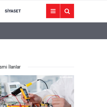
SIYASET
si
15:13
10 Yaşındaki Zehra’nın uzay hayali Ankara’da g
smi İlanlar