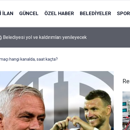
 İLAN
GÜNCEL
ÖZEL HABER
BELEDIYELER
SPOR
nın tarihi caddesinde geçmişe yolculuk: Anafartalar’da miras gezi
maçı hangi kanalda, saat kaçta?
Re