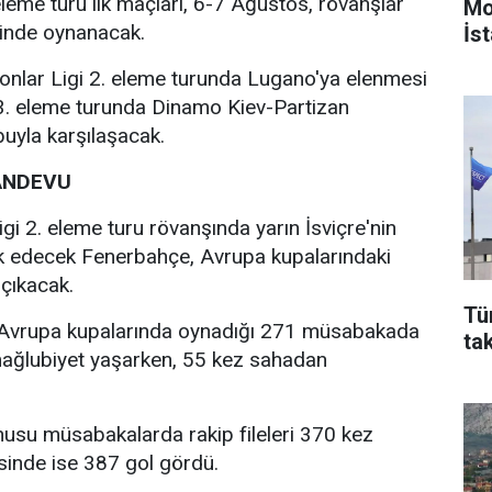
eme turu ilk maçları, 6-7 Ağustos, rövanşlar
Mo
hinde oynanacak.
İst
nlar Ligi 2. eleme turunda Lugano'ya elenmesi
 3. eleme turunda Dinamo Kiev-Partizan
uyla karşılaşacak.
RANDEVU
i 2. eleme turu rövanşında yarın İsviçre'nin
k edecek Fenerbahçe, Avrupa kupalarındaki
çıkacak.
Tü
m, Avrupa kupalarında oynadığı 271 müsabakada
ta
 mağlubiyet yaşarken, 55 kez sahadan
usu müsabakalarda rakip fileleri 370 kez
esinde ise 387 gol gördü.