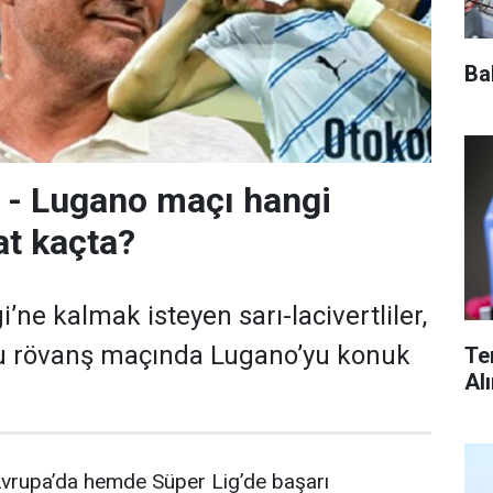
Ba
 - Lugano maçı hangi
at kaçta?
’ne kalmak isteyen sarı-lacivertliler,
ru rövanş maçında Lugano’yu konuk
Te
Al
vrupa’da hemde Süper Lig’de başarı