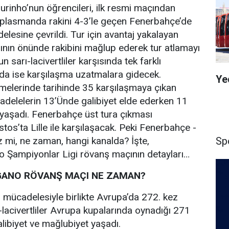
rinho’nun öğrencileri, ilk resmi maçından
 Deplasmanda rakini 4-3’le geçen Fenerbahçe’de
lesine çevrildi. Tur için avantaj yakalayan
ının önünde rakibini mağlup ederek tur atlamayı
 sarı-lacivertliler karşısında tek farklı
a ise karşılaşma uzatmalara gidecek.
Ye
melerinde tarihinde 35 karşılaşmaya çıkan
delelerin 13’Ünde galibiyet elde ederken 11
i yaşadı. Fenerbahçe üst tura çıkması
s’ta Lille ile karşılaşacak. Peki Fenerbahçe -
Sp
 mi, ne zaman, hangi kanalda? İşte,
 Şampiyonlar Ligi rövanş maçının detayları…
GANO RÖVANŞ MAÇI NE ZAMAN?
mücadelesiyle birlikte Avrupa’da 272. kez
-lacivertliler Avrupa kupalarında oynadığı 271
ibiyet ve mağlubiyet yaşadı.