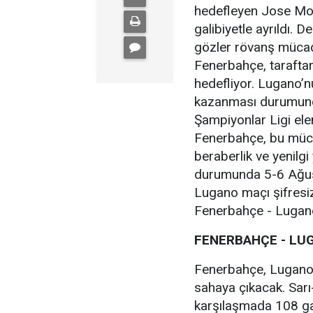
hedefleyen Jose Mou
galibiyetle ayrıldı.
gözler rövanş mücade
Fenerbahçe, taraftar
hedefliyor. Lugano’nun
kazanması durumund
Şampiyonlar Ligi ele
Fenerbahçe, bu müca
beraberlik ve yenilg
durumunda 5-6 Ağusto
Lugano maçı şifresiz
Fenerbahçe - Lugano
FENERBAHÇE - LU
Fenerbahçe, Lugano 
sahaya çıkacak. Sarı
karşılaşmada 108 gal