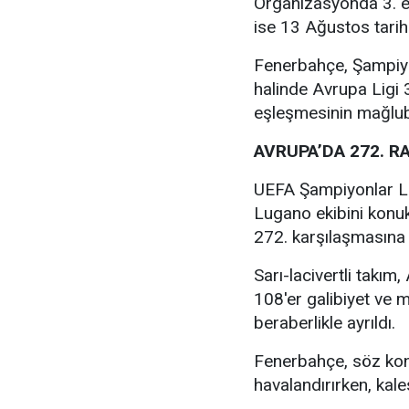
Organizasyonda 3. el
ise 13 Ağustos tari
Fenerbahçe, Şampiyo
halinde Avrupa Ligi
eşleşmesinin mağlub
AVRUPA’DA 272. 
UEFA Şampiyonlar Lig
Lugano ekibini konu
272. karşılaşmasına 
Sarı-lacivertli takı
108'er galibiyet ve
beraberlikle ayrıldı.
Fenerbahçe, söz kon
havalandırırken, kal