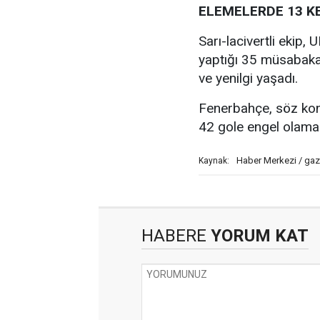
ELEMELERDE 13 K
Sarı-lacivertli ekip
yaptığı 35 müsabakad
ve yenilgi yaşadı.
Fenerbahçe, söz kon
42 gole engel olama
Haber Merkezi / gaz
Kaynak:
HABERE
YORUM KAT