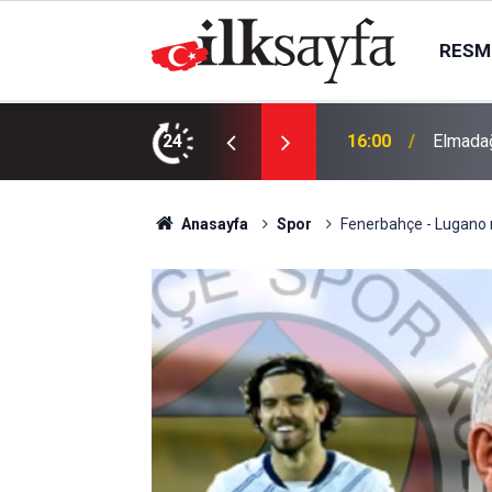
RESMI
rımları yenileyecek
24
15:30
Ankara’
Anasayfa
Spor
Fenerbahçe - Lugano 