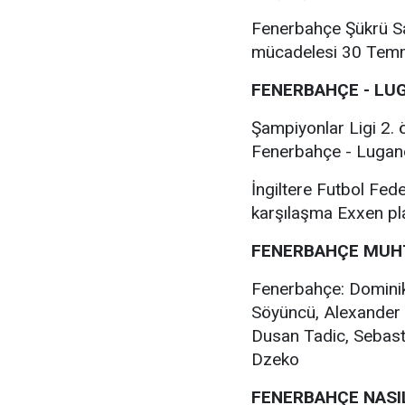
Fenerbahçe Şükrü S
mücadelesi 30 Temmu
FENERBAHÇE - LU
Şampiyonlar Ligi 2.
Fenerbahçe - Lugan
İngiltere Futbol Fe
karşılaşma Exxen pla
FENERBAHÇE MUH
Fenerbahçe: Dominik
Söyüncü, Alexander D
Dusan Tadic, Sebast
Dzeko
FENERBAHÇE NASI