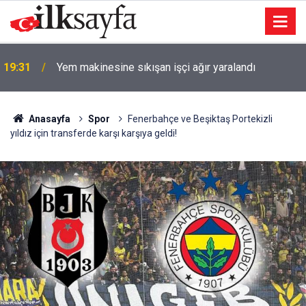
TV100 CANLI İZLE! TV100 kesintisiz donmadan
19:30
Hradec Kralove Beşiktaş maçı canlı nasıl izlenir?
Anasayfa
Spor
Fenerbahçe ve Beşiktaş Portekizli
yıldız için transferde karşı karşıya geldi!