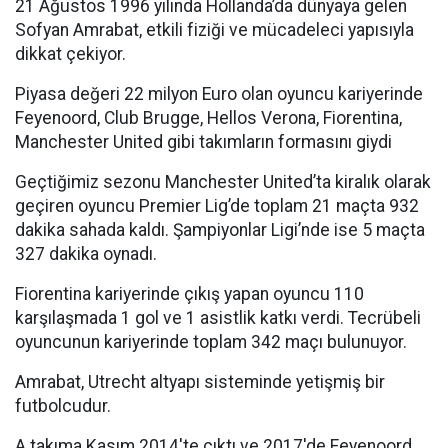
21 Ağustos 1996 yılında Hollanda’da dünyaya gelen
Sofyan Amrabat, etkili fiziği ve mücadeleci yapısıyla
dikkat çekiyor.
Piyasa değeri 22 milyon Euro olan oyuncu kariyerinde
Feyenoord, Club Brugge, Hellos Verona, Fiorentina,
Manchester United gibi takımların formasını giydi
Geçtiğimiz sezonu Manchester United’ta kiralık olarak
geçiren oyuncu Premier Lig’de toplam 21 maçta 932
dakika sahada kaldı. Şampiyonlar Ligi’nde ise 5 maçta
327 dakika oynadı.
Fiorentina kariyerinde çıkış yapan oyuncu 110
karşılaşmada 1 gol ve 1 asistlik katkı verdi. Tecrübeli
oyuncunun kariyerinde toplam 342 maçı bulunuyor.
Amrabat, Utrecht altyapı sisteminde yetişmiş bir
futbolcudur.
A takıma Kasım 2014'te çıktı ve 2017'de Feyenoord