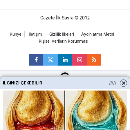
Gazete İlk Sayfa © 2012
Künye
İletişim
Gizlilik İlkeleri
Aydınlatma Metni
Kişisel Verilerin Korunması
İLGINIZI ÇEKEBILIR
Ankara Haberleri
Keçiören Haberleri
Altındağ Haberleri
Sincan Haberleri
Mamak Haberleri