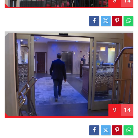
8
14
9
14