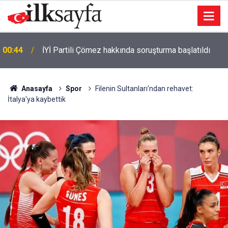
00:41
Otoyolda feci kaza: 3 ölü 1 yaralı
Anasayfa
Spor
Filenin Sultanları’ndan rehavet:
İtalya'ya kaybettik