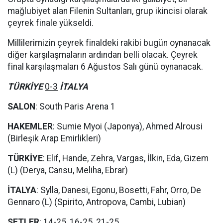
mağlubiyet alan Filenin Sultanları, grup ikincisi olarak
çeyrek finale yükseldi.
Millilerimizin çeyrek finaldeki rakibi bugün oynanacak
diğer karşılaşmaların ardından belli olacak. Çeyrek
final karşılaşmaları 6 Ağustos Salı günü oynanacak.
TÜRKİYE
0-3
İTALYA
SALON
: South Paris Arena 1
HAKEMLER
: Sumie Myoi (Japonya), Ahmed Alrousi
(Birleşik Arap Emirlikleri)
TÜRKİYE
: Elif, Hande, Zehra, Vargas, İlkin, Eda, Gizem
(L) (Derya, Cansu, Meliha, Ebrar)
İTALYA
: Sylla, Danesi, Egonu, Bosetti, Fahr, Orro, De
Gennaro (L) (Spirito, Antropova, Cambi, Lubian)
SETLER
: 14-25, 16-25, 21-25