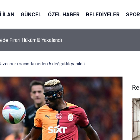
 İLAN
GÜNCEL
ÖZEL HABER
BELEDIYELER
SPOR
le’de Firari Hükümlü Yakalandı
Rizespor maçında neden 6 değişiklik yapıldı?
Re