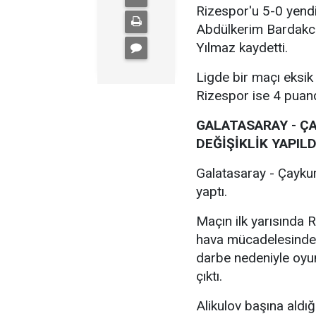
Rizespor'u 5-0 yendi.
Abdülkerim Bardakcı,
Yılmaz kaydetti.
Ligde bir maçı eksik
Rizespor ise 4 puand
GALATASARAY - Ç
DEĞİŞİKLİK YAPILD
Galatasaray - Çaykur
yaptı.
Maçın ilk yarısında R
hava mücadelesinde y
darbe nedeniyle oy
çıktı.
Alikulov başına aldığ