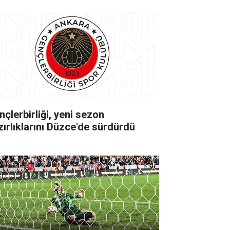
nçlerbirliği, yeni sezon
zırlıklarını Düzce'de sürdürdü