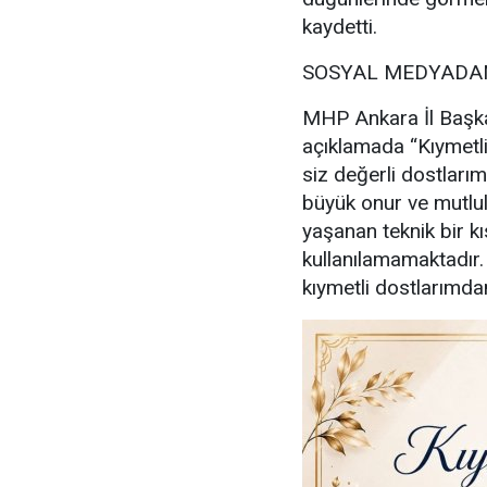
kaydetti.
SOSYAL MEDYADAN
MHP Ankara İl Başka
açıklamada “Kıymetl
siz değerli dostlarım
büyük onur ve mutl
yaşanan teknik bir kı
kullanılamamaktadır
kıymetli dostlarımdan