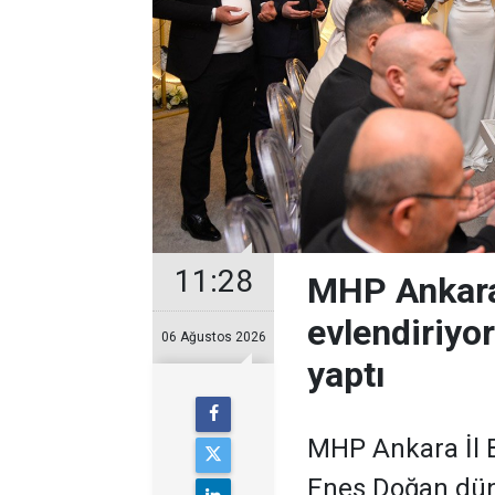
11:28
MHP Ankara
evlendiriyo
06 Ağustos 2026
yaptı
MHP Ankara İl B
Enes Doğan düny