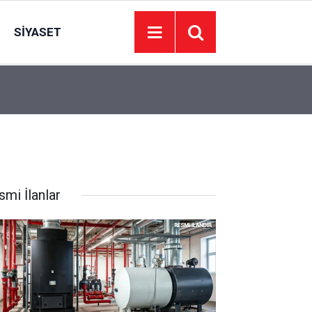
SIYASET
Adalet Bakanlığından, Akın Gürlek'in, Behçet Ok
14:56
İlişkin Açıklama
smi İlanlar