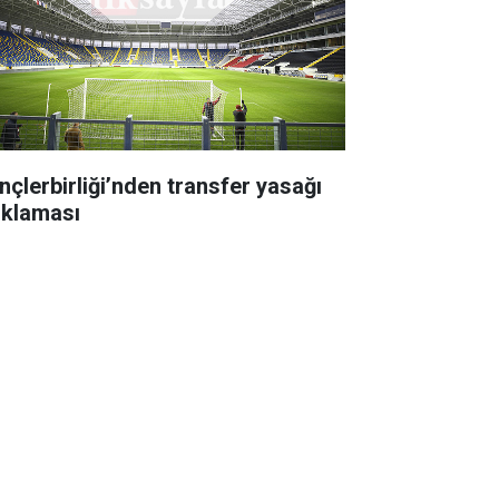
nçlerbirliği’nden transfer yasağı
ıklaması