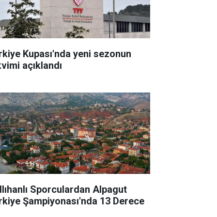
rkiye Kupası'nda yeni sezonun
kvimi açıklandı
llıhanlı Sporculardan Alpagut
rkiye Şampiyonası'nda 13 Derece