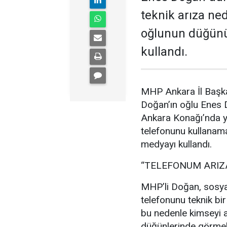
teknik arıza ne
oğlunun düğünü
kullandı.
MHP Ankara İl Başka
Doğan’ın oğlu Enes
Ankara Konağı’nda ya
telefonunu kullanam
medyayı kullandı.
“TELEFONUM ARIZ
MHP’li Doğan, sosya
telefonunu teknik bir
bu nedenle kimseyi a
düğünlerinde görmek