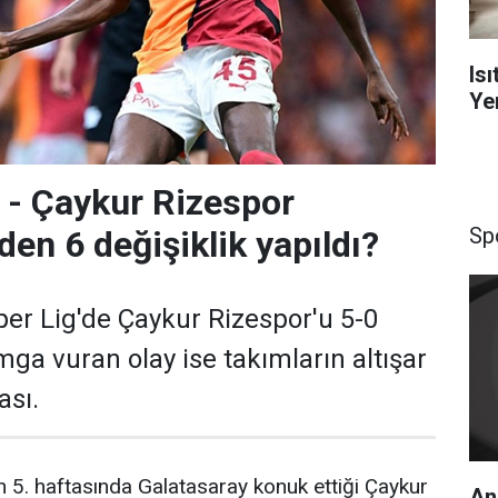
Is
Yen
 - Çaykur Rizespor
Sp
en 6 değişiklik yapıldı?
per Lig'de Çaykur Rizespor'u 5-0
ga vuran olay ise takımların altışar
ası.
n 5. haftasında Galatasaray konuk ettiği Çaykur
An