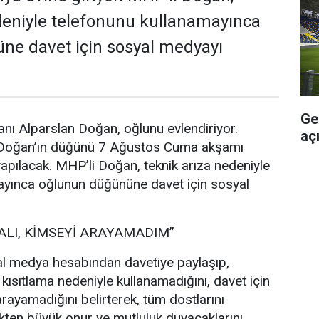
deniyle telefonunu kullanamayınca
ne davet için sosyal medyayı
Ge
nı Alparslan Doğan, oğlunu evlendiriyor.
aç
 Doğan’ın düğünü 7 Ağustos Cuma akşamı
pılacak. MHP’li Doğan, teknik arıza nedeniyle
ayınca oğlunun düğününe davet için sosyal
ALI, KİMSEYİ ARAYAMADIM”
l medya hesabından davetiye paylaşıp,
 kısıtlama nedeniyle kullanamadığını, davet için
rayamadığını belirterek, tüm dostlarını
ten büyük onur ve mutluluk duyacaklarını