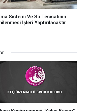
ıtma Sistemi Ve Su Tesisatının
ilenmesi İşleri Yaptırılacaktır
or
kara Keçiörengücü "Kalıcı Başarı"