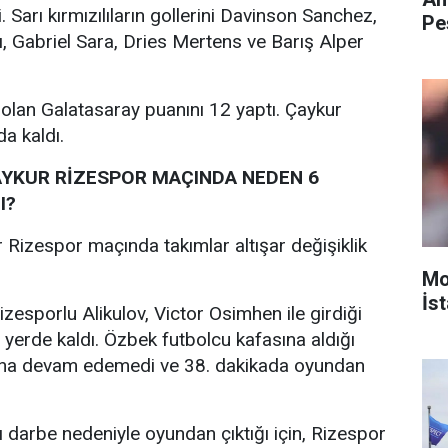
 Sarı kırmızılıların gollerini Davinson Sanchez,
Pe
 Gabriel Sara, Dries Mertens ve Barış Alper
 olan Galatasaray puanını 12 yaptı. Çaykur
a kaldı.
AYKUR RİZESPOR MAÇINDA NEDEN 6
I?
 Rizespor maçında takımlar altışar değişiklik
Mo
İst
izesporlu Alikulov, Victor Osimhen ile girdiği
erde kaldı. Özbek futbolcu kafasına aldığı
una devam edemedi ve 38. dakikada oyundan
ı darbe nedeniyle oyundan çıktığı için, Rizespor