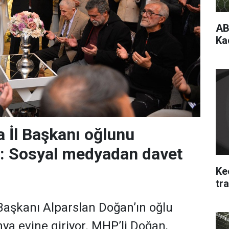
AB
Ka
 İl Başkanı oğlunu
r: Sosyal medyadan davet
Ke
tra
aşkanı Alparslan Doğan’ın oğlu
a evine giriyor. MHP’li Doğan,