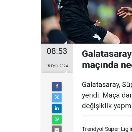
08:53
Galatasaray
maçında ned
15 Eylül 2024
Galatasaray, Sü
yendi. Maça dam
değişiklik yapm
Trendyol Süper Lig'i