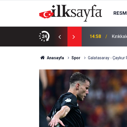
RESMI
24
14:58
Kırıkka
Anasayfa
Spor
Galatasaray - Çaykur 