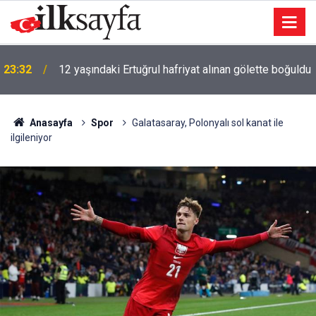
u
23:11
Uludağ'da çıkan orman yangınına müdahale sürüyor
Anasayfa
Spor
Galatasaray, Polonyalı sol kanat ile
ilgileniyor