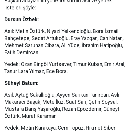
Başkan adaylarının yönetim kurulu asıl ve yedek
listeleri şöyle:
Dursun Özbek:
Asıl: Metin Öztürk, Niyazi Yelkencioğlu, Bora İsmail
Bahçetepe, Sedat Artukoğlu, Eray Yazgan, Can Natan,
Mehmet Saruhan Cibara, Ali Yüce, İbrahim Hatipoğlu,
Fatih Demircan
Yedek: Ozan Bingöl Yurtsever, Timur Kuban, Emir Aral,
Tanur Lara Yılmaz, Ece Bora.
Süheyl Batum:
Asıl: Aytuğ Sakallıoğlu, Ayşen Sarıkan Tanırcan, Aslı
Makaracı Başak, Mete İkiz, Suat Sarı, Çetin Soysal,
Mustafa Barış Yaşaroğlu, Rezan Epözdemir, Cüneyt
Öztürk, Murat Karaman
Yedek: Metin Karakaya, Cem Topuz, Hikmet Siber