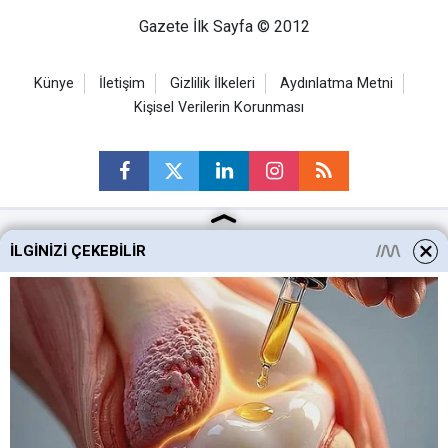
Gazete İlk Sayfa © 2012
Künye
İletişim
Gizlilik İlkeleri
Aydınlatma Metni
Kişisel Verilerin Korunması
İLGINIZI ÇEKEBILIR
Ankara Haberleri
Keçiören Haberleri
Altındağ Haberleri
Sincan Haberleri
Mamak Haberleri