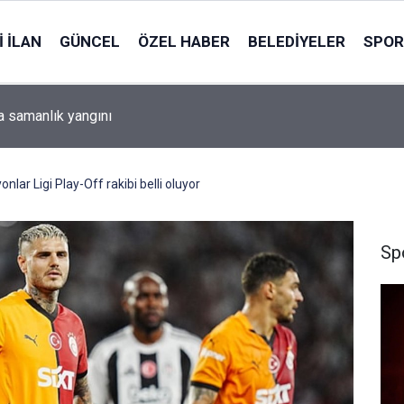
 İLAN
GÜNCEL
ÖZEL HABER
BELEDIYELER
SPOR
a samanlık yangını
lar Ligi Play-Off rakibi belli oluyor
Sp