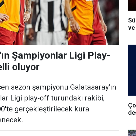
Süp
ve
'ın Şampiyonlar Ligi Play-
lli oluyor
çen sezon şampiyonu Galatasaray'ın
r Ligi play-off turundaki rakibi,
Ço
0'te gerçekleştirilecek kura
de
lenecek.