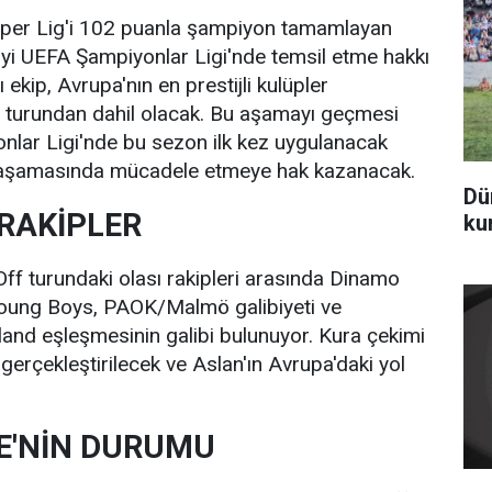
per Lig'i 102 puanla şampiyon tamamlayan
'yi UEFA Şampiyonlar Ligi'nde temsil etme hakkı
ı ekip, Avrupa'nın en prestijli kulüpler
f turundan dahil olacak. Bu aşamayı geçmesi
lar Ligi'nde bu sezon ilk kez uygulanacak
g aşamasında mücadele etmeye hak kazanacak.
Dü
RAKİPLER
ku
Off turundaki olası rakipleri arasında Dinamo
 Young Boys, PAOK/Malmö galibiyeti ve
and eşleşmesinin galibi bulunuyor. Kura çekimi
gerçekleştirilecek ve Aslan'ın Avrupa'daki yol
E'NİN DURUMU