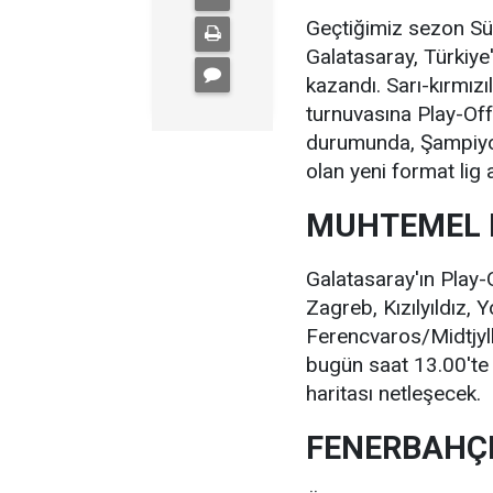
Geçtiğimiz sezon Sü
Galatasaray, Türkiye
kazandı. Sarı-kırmızıl
turnuvasına Play-Of
durumunda, Şampiyon
olan yeni format li
MUHTEMEL 
Galatasaray'ın Play-
Zagreb, Kızılyıldız,
Ferencvaros/Midtjyll
bugün saat 13.00'te 
haritası netleşecek.
FENERBAHÇ