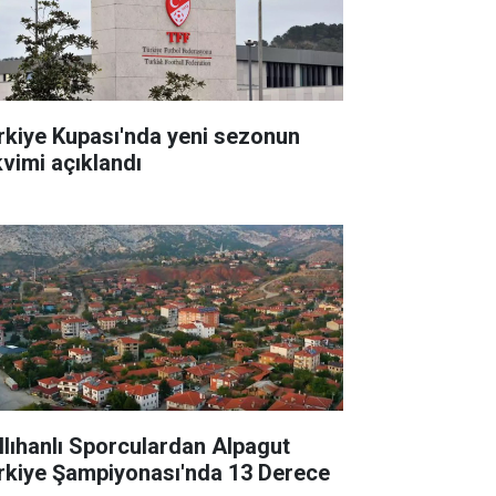
rkiye Kupası'nda yeni sezonun
kvimi açıklandı
llıhanlı Sporculardan Alpagut
rkiye Şampiyonası'nda 13 Derece