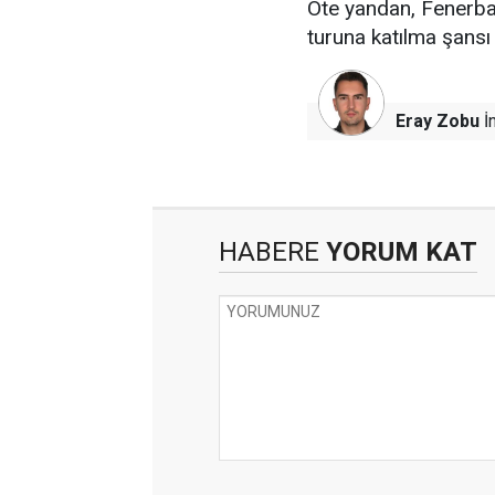
Öte yandan, Fenerbah
turuna katılma şansı
Eray Zobu
İn
HABERE
YORUM KAT