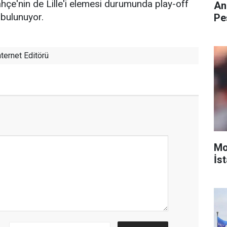
çe'nin de Lille'i elemesi durumunda play-off
An
 bulunuyor.
Pe
ternet Editörü
Mo
İst