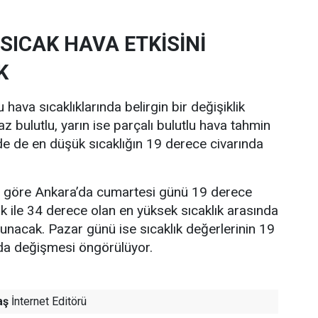
SICAK HAVA ETKİSİNİ
K
hava sıcaklıklarında belirgin bir değişiklik
z bulutlu, yarın ise parçalı bulutlu hava tahmin
nde de en düşük sıcaklığın 19 derece civarında
re göre Ankara’da cumartesi günü 19 derece
ık ile 34 derece olan en yüksek sıcaklık arasında
lunacak. Pazar günü ise sıcaklık değerlerinin 19
nda değişmesi öngörülüyor.
aş
İnternet Editörü