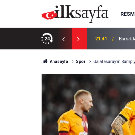
RESMI
e otomobil çarpıştı: 9 kişi yaralandı
24
21:41
Bursa’d
Anasayfa
Spor
Galatasaray'ın Şampiyon