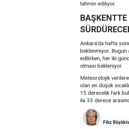
tahmin ediliyor.
BAŞKENTTE 
SÜRDÜRECE
Ankara’da hafta sonu 
beklenmiyor. Bugün a
edilirken, her iki gü
olması bekleniyor.
Meteorolojik verile
olan en düşük sıcakl
15 derecelik fark bu
ila 33 derece arası
Filiz Büyükt