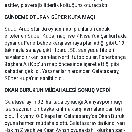
eşitleyip averajla liderlik koltuğuna oturacaktı.
GÜNDEME OTURAN SÜPER KUPA MAÇI
Suudi Arabistan'da oynanması planlanan ancak
ertelenen Süper Kupa maçı ise 7 Nisan'da Şanlıurfa'da
oynandı. Fenerbahçe karşılaşmaya planladığı gibi U19
takımıyla sahaya çıktı. Icardi, 50. saniyede fileleri
havalandırırken, sarı-lacivertli futbolcular, Fenerbahçe
Başkanı Ali Koç'un maç öncesinde işaret ettiği gibi
sahadan çekildi. Yaşananların ardından Galatasaray,
Süper Kupa'nın sahibi oldu.
OKAN BURUK'UN MÜDAHALESİ SONUÇ VERDİ
Galatasaray'ın 32. haftada oynadığı Alanyaspor maçı
ise sezonun bir başka kırılma karşılaşmalarından biri
oldu. İlk yarıyı 0-0 kapatan Galatasaray'da Okan Buruk
oyuna hemen müdahale etti. Galatasaray'da ikinci yarı
Hakim Ziyech ve Kaan Ayhan oyuna dahil olurken sarı-