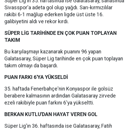
Süper Lig'in 35. haftasında ise Galatasaray, sahasında
Sivasspor'a adeta gol olup yağdı. Sarı-kırmızılılar
rakibi 6-1 mağlup ederken ligde üst üste 16.
galibiyetini aldı ve rekor kırdı.
SÜPER LİG TARİHİNDE EN ÇOK PUAN TOPLAYAN
TAKIM
Bu karşılaşmayı kazanarak puanını 96 yapan
Galatasaray, Süper Lig tarihinde en çok puan toplayan
takım olmayı da başardı.
PUAN FARKI 6'YA YÜKSELDİ
35. haftada Fenerbahçe'nin Konyaspor ile golsüz
berabere kalmasının ardından Galatasaray zirvede
ezeli rakibiyle puan farkını 6'ya yükseltti.
BERKAN KUTLU'DAN HAYAT VEREN GOL
Süper Lig'in 36. haftasında ise Galatasaray, Fatih