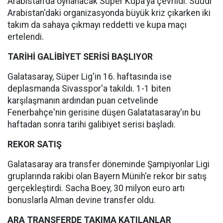
Arabistan'da oynanacak Süper Kupa'ya çevrildi. Suudi
Arabistan'daki organizasyonda büyük kriz çıkarken iki
takım da sahaya çıkmayı reddetti ve kupa maçı
ertelendi.
TARİHİ GALİBİYET SERİSİ BAŞLIYOR
Galatasaray, Süper Lig'in 16. haftasında ise
deplasmanda Sivasspor'a takıldı. 1-1 biten
karşılaşmanın ardından puan cetvelinde
Fenerbahçe'nin gerisine düşen Galatatasaray'ın bu
haftadan sonra tarihi galibiyet serisi başladı.
REKOR SATIŞ
Galatasaray ara transfer döneminde Şampiyonlar Ligi
gruplarında rakibi olan Bayern Münih'e rekor bir satış
gerçekleştirdi. Sacha Boey, 30 milyon euro artı
bonuslarla Alman devine transfer oldu.
ARA TRANSFERDE TAKIMA KATILANLAR