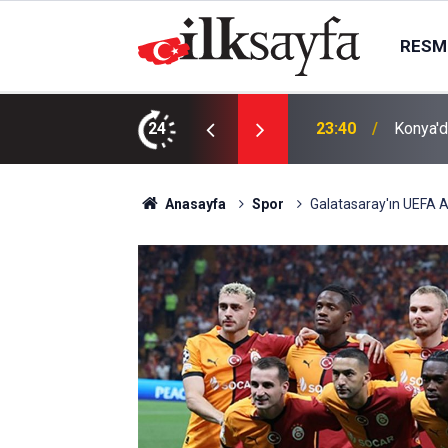
RESMI
AK Part
ı bıçaklı kavga: 4 yaralı
24
23:09
kurma k
Anasayfa
Spor
Galatasaray'ın UEFA Av