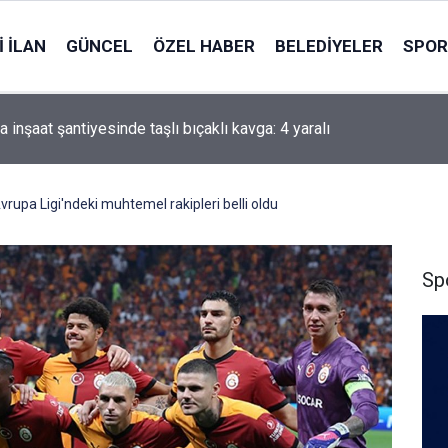
 İLAN
GÜNCEL
ÖZEL HABER
BELEDIYELER
SPOR
i'li Zorlu: Türk Dünyası Düşünce ve Araştırma Merkezi’ni Keçiören
ararı aldık
rupa Ligi'ndeki muhtemel rakipleri belli oldu
Sp