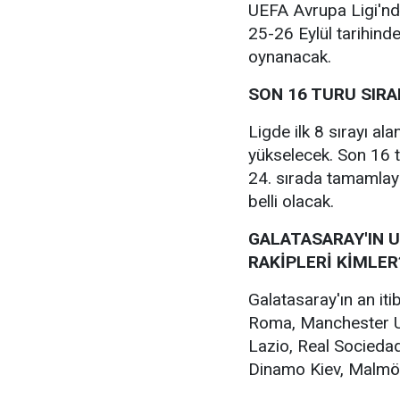
UEFA Avrupa Ligi'nd
25-26 Eylül tarihind
oynanacak.
SON 16 TURU SIR
Ligde ilk 8 sırayı al
yükselecek. Son 16 tu
24. sırada tamamlaya
belli olacak.
GALATASARAY'IN 
RAKİPLERİ KİMLER
Galatasaray'ın an iti
Roma, Manchester Un
Lazio, Real Socieda
Dinamo Kiev, Malmö,