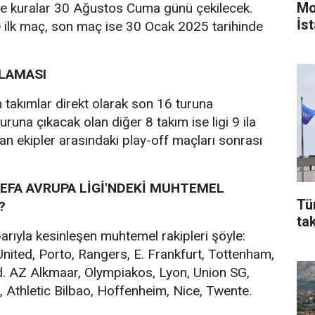
Mo
e kuralar 30 Ağustos Cuma günü çekilecek.
İst
e ilk maç, son maç ise 30 Ocak 2025 tarihinde
ALAMASI
an takımlar direkt olarak son 16 turuna
runa çıkacak olan diğer 8 takım ise ligi 9 ila
n ekipler arasındaki play-off maçları sonrası
UEFA AVRUPA LİGİ'NDEKİ MUHTEMEL
Tü
?
ta
barıyla kesinleşen muhtemel rakipleri şöyle:
ited, Porto, Rangers, E. Frankfurt, Tottenham,
d. AZ Alkmaar, Olympiakos, Lyon, Union SG,
 Athletic Bilbao, Hoffenheim, Nice, Twente.