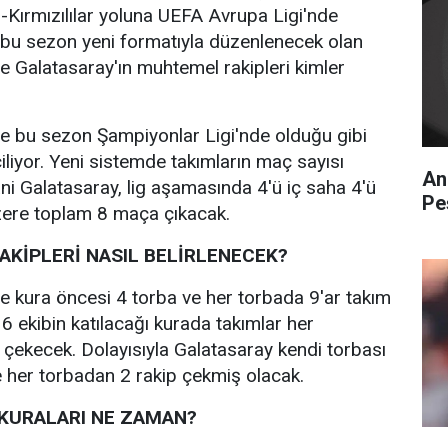
rı-Kırmızılılar yoluna UEFA Avrupa Ligi'nde
bu sezon yeni formatıyla düzenlenecek olan
 Galatasaray'ın muhtemel rakipleri kimler
e bu sezon Şampiyonlar Ligi'nde olduğu gibi
iliyor. Yeni sistemde takımların maç sayısı
An
ani Galatasaray, lig aşamasında 4'ü iç saha 4'ü
Pe
ere toplam 8 maça çıkacak.
AKİPLERİ NASIL BELİRLENECEK?
 kura öncesi 4 torba ve her torbada 9'ar takım
6 ekibin katılacağı kurada takımlar her
 çekecek. Dolayısıyla Galatasaray kendi torbası
 her torbadan 2 rakip çekmiş olacak.
 KURALARI NE ZAMAN?