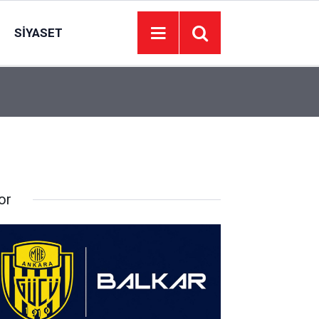
SIYASET
’de
Juventus Inter maçı hangi kanalda, Juventus Int
23:04
oynanacak?
or