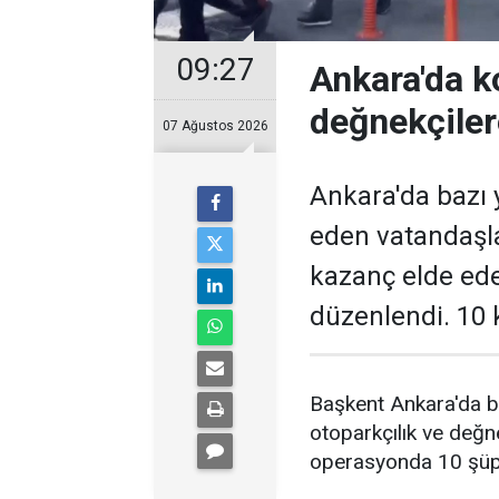
09:27
Ankara'da k
değnekçile
07 Ağustos 2026
Ankara'da bazı y
eden vatandaşl
kazanç elde ed
düzenlendi. 10 k
Başkent Ankara'da b
otoparkçılık ve değne
operasyonda 10 şüphe