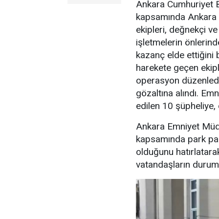
Ankara Cumhuriyet Ba
kapsamında Ankara 
ekipleri, değnekçi v
işletmelerin önlerin
kazanç elde ettiğini b
harekete geçen ekipl
operasyon düzenledi
gözaltına alındı. Emn
edilen 10 şüpheliye, 
Ankara Emniyet Müdü
kapsamında park para
olduğunu hatırlatara
vatandaşların durumu