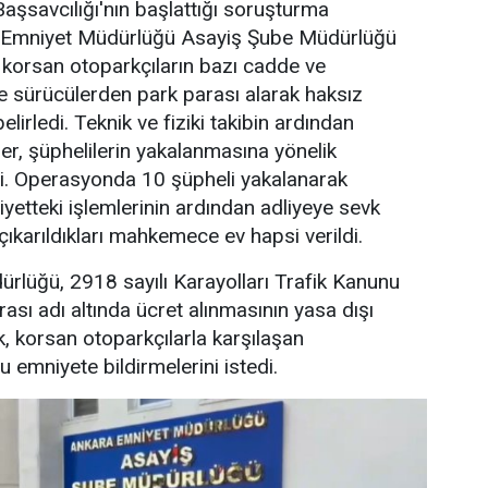
şsavcılığı'nın başlattığı soruşturma
Emniyet Müdürlüğü Asayiş Şube Müdürlüğü
e korsan otoparkçıların bazı cadde ve
de sürücülerden park parası alarak haksız
elirledi. Teknik ve fiziki takibin ardından
er, şüphelilerin yakalanmasına yönelik
. Operasyonda 10 şüpheli yakalanarak
iyetteki işlemlerinin ardından adliyeye sevk
çıkarıldıkları mahkemece ev hapsi verildi.
rlüğü, 2918 sayılı Karayolları Trafik Kanunu
sı adı altında ücret alınmasının yasa dışı
k, korsan otoparkçılarla karşılaşan
 emniyete bildirmelerini istedi.