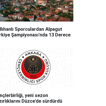
llıhanlı Sporculardan Alpagut
rkiye Şampiyonası'nda 13 Derece
nçlerbirliği, yeni sezon
zırlıklarını Düzce'de sürdürdü