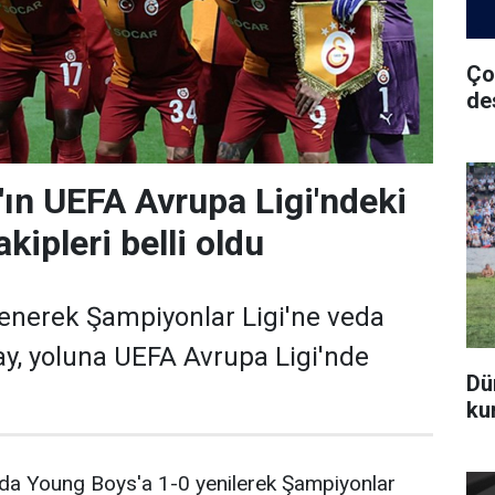
Ço
de
'ın UEFA Avrupa Ligi'ndeki
ipleri belli oldu
enerek Şampiyonlar Ligi'ne veda
y, yoluna UEFA Avrupa Ligi'nde
Dü
ku
da Young Boys'a 1-0 yenilerek Şampiyonlar