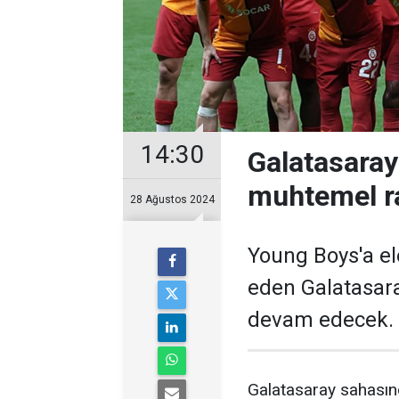
14:30
Galatasaray
muhtemel rak
28 Ağustos 2024
Young Boys'a el
eden Galatasara
devam edecek.
Galatasaray sahasın